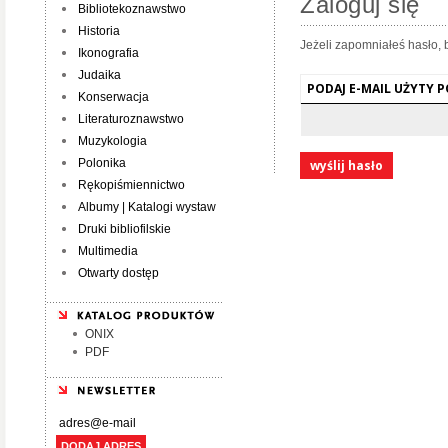
Zaloguj się
Bibliotekoznawstwo
Historia
Jeżeli zapomniałeś hasło, 
Ikonografia
Judaika
PODAJ E-MAIL UŻYTY 
Konserwacja
Literaturoznawstwo
Muzykologia
Polonika
wyślij hasło
Rękopiśmiennictwo
Albumy | Katalogi wystaw
Druki bibliofilskie
Multimedia
Otwarty dostęp
ONIX
PDF
DODAJ ADRES