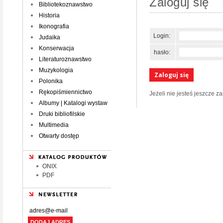
Zaloguj się
Bibliotekoznawstwo
Historia
Ikonografia
Login:
Judaika
Konserwacja
hasło:
Literaturoznawstwo
Muzykologia
Zaloguj się
Polonika
Rękopiśmiennictwo
Jeżeli nie jesteś jeszcze 
Albumy | Katalogi wystaw
Druki bibliofilskie
Multimedia
Otwarty dostęp
ONIX
PDF
DODAJ ADRES