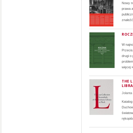
Nowy nu
prawa a
publicz
znaleźć
ROCZN
W najno
Przecis
drugi o
problem
więcej 
THE 
LIBRA
Jolanta
Katalog
Duchown
światow
rękopiś