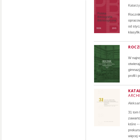
Katarz
Roczni
opracow
od styc
klasyfi
ROCZN
W najno
otwiera
gimnazj
profil i
KATA
ARCH
Aleksa
31 tom 
zawarto
które –
prekurs
więcej 