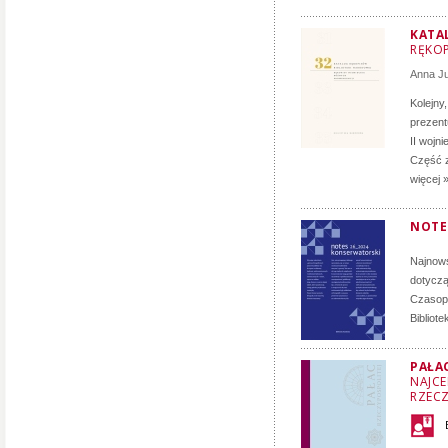
KATA
RĘKOP
Anna J
Kolejny
prezent
II wojn
Część z
więcej 
NOTE
Najnows
dotyczą
Czasopi
Bibliot
PAŁA
NAJCE
RZECZ