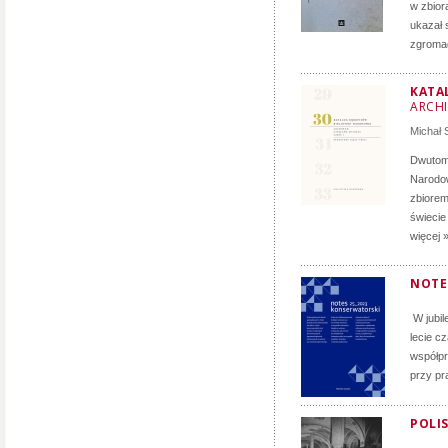
w zbior
ukazał 
zgromad
KATA
ARCH
Michał
Dwutomo
Narodow
zbiorem
świecie
więcej 
NOTE
W jubil
lecie c
współpr
przy pr
POLIS