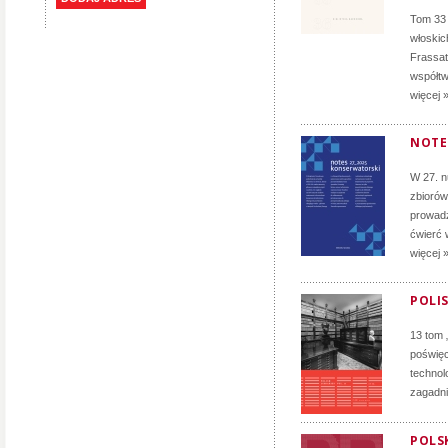
Tom 33 
włoskich
Frassati
współtw
więcej 
NOTE
W 27. 
zbiorów
prowadz
ćwierć 
więcej 
POLIS
13 tom 
poświęc
technol
zagadni
POLSK