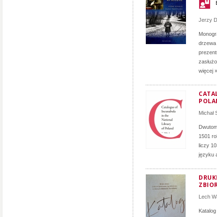
Jerzy D
Monogra
drzewa 
prezent
zasłużon
więcej 
CATA
POLA
Michał
Dwutomo
1501 ro
liczy 1
języku 
DRUK
ZBIO
Lech Wa
Katalog