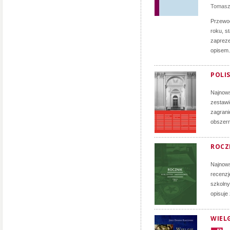
Tomasz
Przewod
roku, s
zapreze
opisem.
POLIS
Najnows
zestawi
zagrani
obszern
ROCZN
Najnows
recenzj
szkolny
opisuje
WIELG