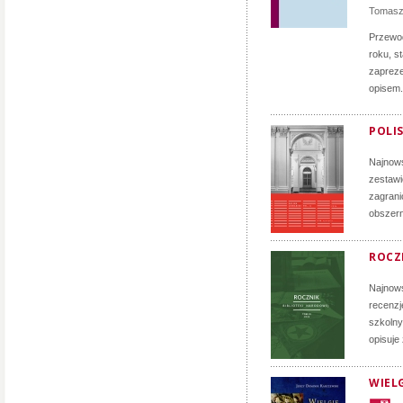
Tomasz
Przewod
roku, s
zapreze
opisem.
POLIS
Najnows
zestawi
zagrani
obszern
ROCZN
Najnows
recenzj
szkolny
opisuje
WIELG