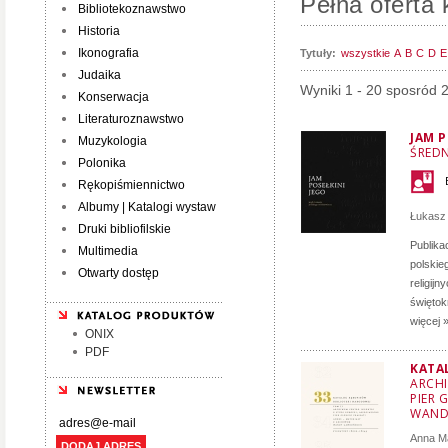
Pełna oferta 
Bibliotekoznawstwo
Historia
Ikonografia
Tytuły:
wszystkie
A
B
C
D
E
Judaika
Wyniki 1 - 20 sposród 
Konserwacja
Literaturoznawstwo
JAM P
Muzykologia
ŚRED
Polonika
Rękopiśmiennictwo
Albumy | Katalogi wystaw
Łukasz
Druki bibliofilskie
Publika
Multimedia
polskie
Otwarty dostęp
religij
świętok
więcej 
ONIX
PDF
KATA
ARCHI
PIER 
WAND
Anna M
DODAJ ADRES