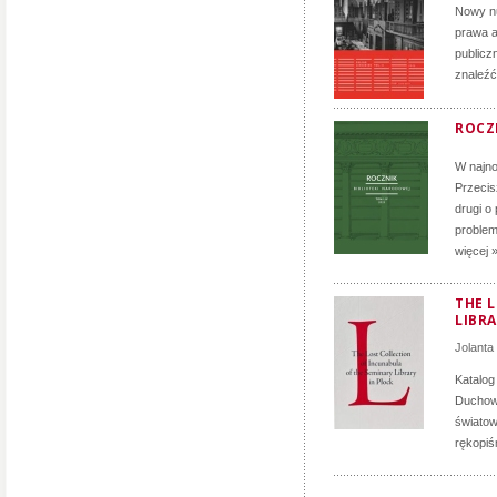
Nowy nu
prawa a
publicz
znaleźć
ROCZN
W najno
Przecis
drugi o
problem
więcej 
THE 
LIBRA
Jolanta
Katalog
Duchown
światow
rękopiś