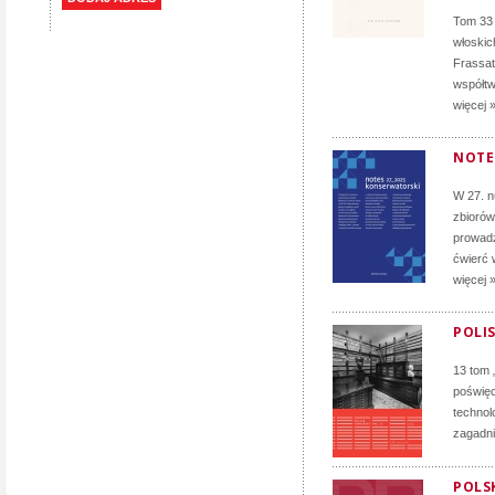
Tom 33 
włoskich
Frassati
współtw
więcej 
NOTE
W 27. 
zbiorów
prowadz
ćwierć 
więcej 
POLIS
13 tom 
poświęc
technol
zagadni
POLSK