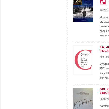
Jerzy D
Monogra
drzewa 
prezent
zasłużon
więcej 
CATA
POLA
Michał
Dwutomo
1501 ro
liczy 1
języku 
DRUK
ZBIO
Lech Wa
Katalog