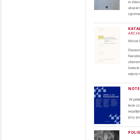
w zbior
ukazał 
zgromad
KATA
ARCH
Michał
Dwutomo
Narodow
zbiorem
świecie
więcej 
NOTE
W jubil
lecie c
współpr
przy pr
POLIS