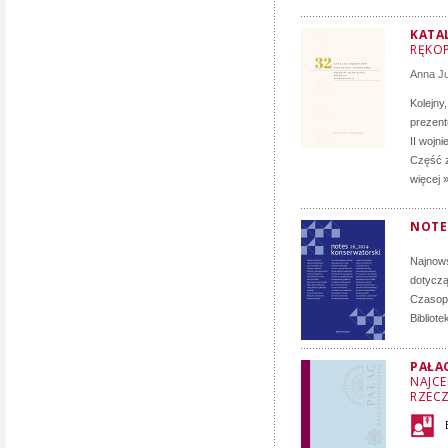
KATA
RĘKOP
Anna J
Kolejny
prezent
II wojn
Część z
więcej 
NOTE
Najnows
dotyczą
Czasopi
Bibliot
PAŁA
NAJCE
RZECZ