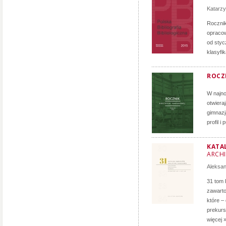
Katarz
Roczni
opracow
od styc
klasyfi
ROCZN
W najno
otwiera
gimnazj
profil i
KATA
ARCH
Aleksa
31 tom 
zawarto
które –
prekurs
więcej 