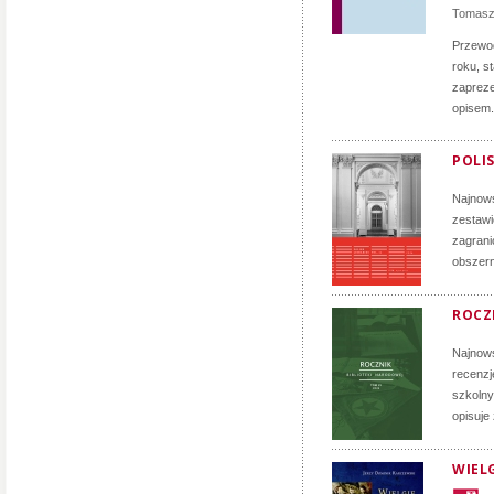
Tomasz
Przewod
roku, s
zapreze
opisem.
POLIS
Najnows
zestawi
zagrani
obszern
ROCZN
Najnows
recenzj
szkolny
opisuje
WIELG