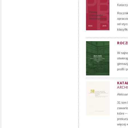
Katarz
Roczni
opracow
od styc
klasyfi
ROCZN
W najno
otwiera
gimnazj
profil i
KATA
ARCH
Aleksa
31 tom 
zawarto
które –
prekurs
więcej 