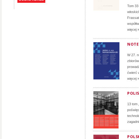
Tom 33 
włoskich
Frassati
współtw
więcej 
NOTE
W 27. 
zbiorów
prowadz
ćwierć 
więcej 
POLIS
13 tom 
poświęc
technol
zagadni
POLSK