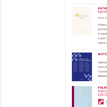
KATA
RĘKOP
Anna J
Kolejny
prezent
II wojn
Część z
więcej 
NOTE
Najnows
dotyczą
Czasopi
Bibliot
PAŁA
NAJCE
RZECZ