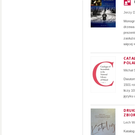
Jerzy D
Monogra
drzewa 
prezent
zasłużon
więcej 
CATA
POLA
Michał
Dwutomo
1501 ro
liczy 1
języku 
DRUK
ZBIO
Lech Wa
Katalog