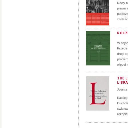
Nowy nu
prawa a
publicz
znaleźć
ROCZN
W najno
Przecis
drugi o
problem
więcej 
THE 
LIBRA
Jolanta
Katalog
Duchown
światow
rękopiś