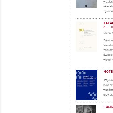
w zbior
ukazał 
zgromad
KATA
ARCH
Michał
Dwutomo
Narodow
zbiorem
świecie
więcej 
NOTE
W jubil
lecie c
współpr
przy pr
POLIS