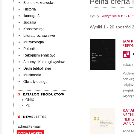
Pełna oferta 
Bibliotekoznawstwo
Historia
Ikonografia
Tytuły:
wszystkie
A
B
C
D
E
Judaika
Wyniki 1 - 20 sposród 
Konserwacja
Literaturoznawstwo
JAM P
Muzykologia
ŚRED
Polonika
Rękopiśmiennictwo
Albumy | Katalogi wystaw
Łukasz
Druki bibliofilskie
Publika
Multimedia
polskie
Otwarty dostęp
religij
świętok
więcej 
ONIX
PDF
KATA
ARCHI
PIER 
WAND
Anna M
DODAJ ADRES