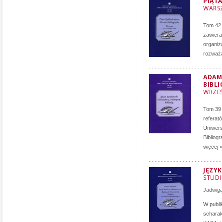
PIĄT
WARSZ
Tom 42 
zawiera
organiz
rozważań
ADAM 
BIBL
WRZEŚ
Tom 39 
referat
Uniwers
Bibliogr
więcej 
JĘZY
STUD
Jadwig
W publi
schara