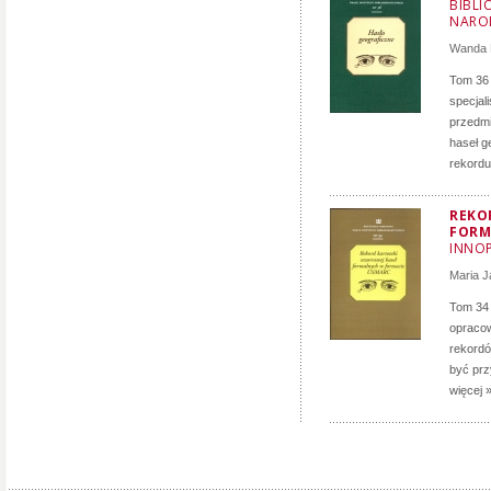
BIBLI
NARO
Wanda 
Tom 36 
specjal
przedmi
haseł g
rekordu.
REKO
FORM
INNO
Maria 
Tom 34 
opracow
rekordó
być prz
więcej 