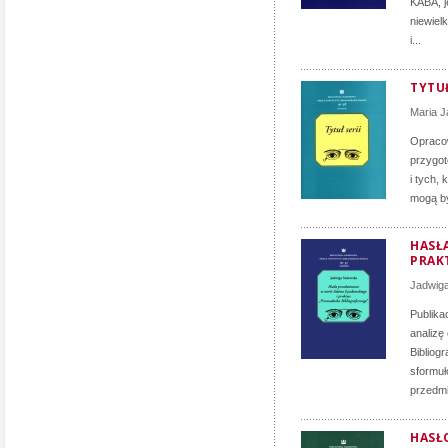
KABA, j
niewiel
i...
TYTUŁ
Maria 
Opracow
przygot
i tych,
mogą by
HASŁ
PRAK
Jadwig
Publika
analizę
Bibliog
sformu
przedmi
HASŁ