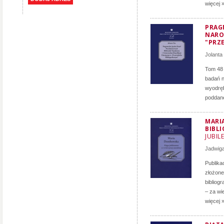
więcej 
PRAG
NAROD
"PRZ
Jolanta
Tom 48 
badań n
wyodręb
poddane
MARI
BIBL
JUBIL
Jadwig
Publika
złożone
bibliogr
– za wi
więcej 