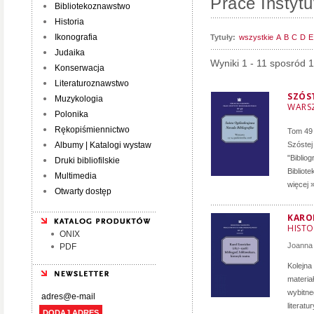
Prace Instytu
Bibliotekoznawstwo
Historia
Ikonografia
Tytuły:
wszystkie
A
B
C
D
E
Judaika
Wyniki 1 - 11 sposród 
Konserwacja
Literaturoznawstwo
SZÓS
Muzykologia
WARSZ
Polonika
Rękopiśmiennictwo
Tom 49 
Albumy | Katalogi wystaw
Szóstej
"Biblio
Druki bibliofilskie
Bibliote
Multimedia
więcej 
Otwarty dostęp
KAROL
HISTO
ONIX
Joanna 
PDF
Kolejna 
materia
wybitneg
literatu
DODAJ ADRES