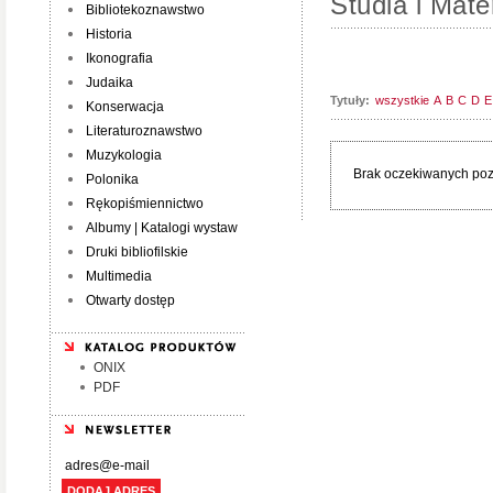
Studia i Mater
Bibliotekoznawstwo
Historia
Ikonografia
Judaika
Tytuły:
wszystkie
A
B
C
D
E
Konserwacja
Literaturoznawstwo
Muzykologia
Brak oczekiwanych pozy
Polonika
Rękopiśmiennictwo
Albumy | Katalogi wystaw
Druki bibliofilskie
Multimedia
Otwarty dostęp
ONIX
PDF
DODAJ ADRES