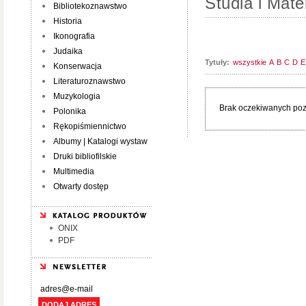
Studia i Mater
Bibliotekoznawstwo
Historia
Ikonografia
Judaika
Tytuły:
wszystkie
A
B
C
D
E
Konserwacja
Literaturoznawstwo
Muzykologia
Brak oczekiwanych pozy
Polonika
Rękopiśmiennictwo
Albumy | Katalogi wystaw
Druki bibliofilskie
Multimedia
Otwarty dostęp
ONIX
PDF
DODAJ ADRES