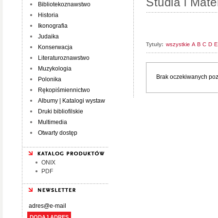
Studia i Mater
Bibliotekoznawstwo
Historia
Ikonografia
Judaika
Tytuły:
wszystkie
A
B
C
D
E
Konserwacja
Literaturoznawstwo
Muzykologia
Brak oczekiwanych pozy
Polonika
Rękopiśmiennictwo
Albumy | Katalogi wystaw
Druki bibliofilskie
Multimedia
Otwarty dostęp
ONIX
PDF
DODAJ ADRES