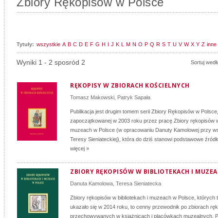
Zbiory Rękopisów w Polsce
Tytuły:
wszystkie
A
B
C
D
E
F
G
H
I
J
K
L
M
N
O
P
Q
R
S
T
U
V
W
X
Y
Z
inne
Wyniki 1 - 2 sposród 2
Sortuj wedł
RĘKOPISY W ZBIORACH KOŚCIELNYCH
Tomasz Makowski
,
Patryk Sapała
Publikacja jest drugim tomem serii Zbiory Rękopisów w Polsce
zapoczątkowanej w 2003 roku przez pracę Zbiory rękopisów w 
muzeach w Polsce (w opracowaniu Danuty Kamolowej przy ws
Teresy Sieniateckiej), która do dziś stanowi podstawowe źródło
więcej »
ZBIORY RĘKOPISÓW W BIBLIOTEKACH I MUZE
Danuta Kamolowa
,
Teresa Sieniatecka
Zbiory rękopisów w bibliotekach i muzeach w Polsce, których 
ukazało się w 2014 roku, to cenny przewodnik po zbiorach r
przechowywanych w książnicach i placówkach muzealnych. P