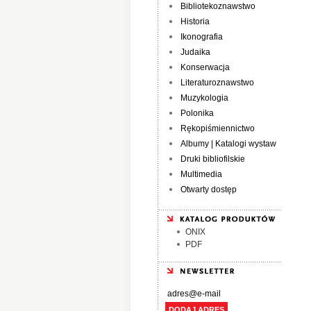
Bibliotekoznawstwo
Historia
Ikonografia
Judaika
Konserwacja
Literaturoznawstwo
Muzykologia
Polonika
Rękopiśmiennictwo
Albumy | Katalogi wystaw
Druki bibliofilskie
Multimedia
Otwarty dostęp
ONIX
PDF
DODAJ ADRES