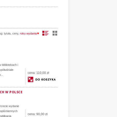
ug:
tytułu
,
ceny
,
roku wydania
,
bibliotekach i
półudziale
cena:
110,00 zł
...
ACH W POLSCE
trzecie wydanie
ękopiśmiennych
cena:
90,00 zł
ublikacja