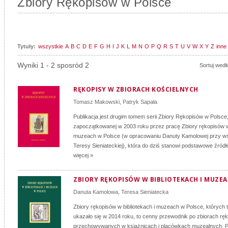
Zbiory Rękopisów w Polsce
Tytuły:
wszystkie
A
B
C
D
E
F
G
H
I
J
K
L
M
N
O
P
Q
R
S
T
U
V
W
X
Y
Z
inne
Wyniki 1 - 2 sposród 2
Sortuj wedł
RĘKOPISY W ZBIORACH KOŚCIELNYCH
Tomasz Makowski
,
Patryk Sapała
Publikacja jest drugim tomem serii Zbiory Rękopisów w Polsce
zapoczątkowanej w 2003 roku przez pracę Zbiory rękopisów w 
muzeach w Polsce (w opracowaniu Danuty Kamolowej przy ws
Teresy Sieniateckiej), która do dziś stanowi podstawowe źródło
więcej »
ZBIORY RĘKOPISÓW W BIBLIOTEKACH I MUZE
Danuta Kamolowa
,
Teresa Sieniatecka
Zbiory rękopisów w bibliotekach i muzeach w Polsce, których 
ukazało się w 2014 roku, to cenny przewodnik po zbiorach r
przechowywanych w książnicach i placówkach muzealnych. P