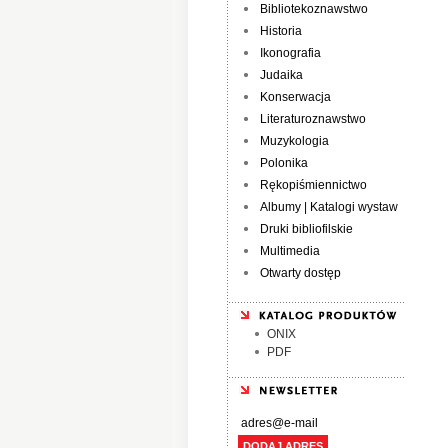
Bibliotekoznawstwo
Historia
Ikonografia
Judaika
Konserwacja
Literaturoznawstwo
Muzykologia
Polonika
Rękopiśmiennictwo
Albumy | Katalogi wystaw
Druki bibliofilskie
Multimedia
Otwarty dostęp
ONIX
PDF
DODAJ ADRES