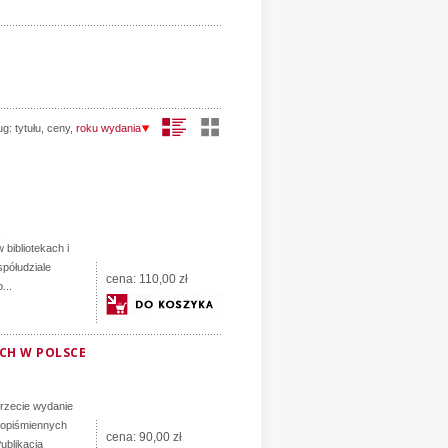
ug:
tytułu
,
ceny
,
roku wydania
,
bibliotekach i
półudziale
cena:
110,00 zł
...
ACH W POLSCE
trzecie wydanie
ękopiśmiennych
cena:
90,00 zł
ublikacja