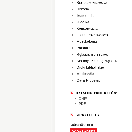
Bibliotekoznawstwo
Historia
Ikonografia
Judaika
Konserwacja
Literaturoznawstwo
Muzykologia
Polonika
Rękopiśmiennictwo
Albumy | Katalogi wystaw
Druki bibliofilskie
Multimedia
Otwarty dostęp
ONIX
PDF
DODAJ ADRES