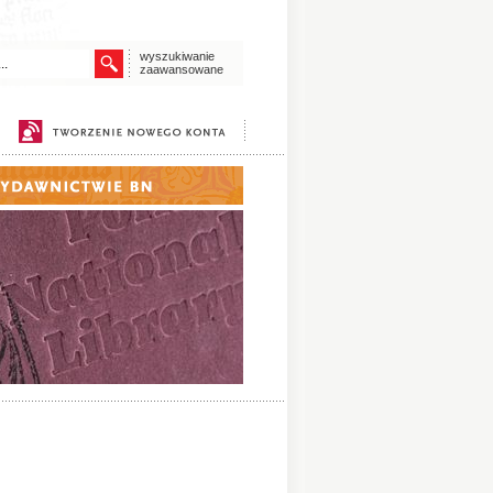
wyszukiwanie
zaawansowane