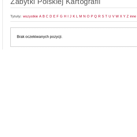
Zabytki Polskiej Kartografii
Tytuły:
wszystkie
A
B
C
D
E
F
G
H
I
J
K
L
M
N
O
P
Q
R
S
T
U
V
W
X
Y
Z
inne
Brak oczekiwanych pozycji.