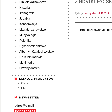
Zabytki Polski
Bibliotekoznawstwo
Historia
Ikonografia
Tytuły:
wszystkie
A
B
C
D
E
Judaika
Konserwacja
Literaturoznawstwo
Brak oczekiwanych pozy
Muzykologia
Polonika
Rękopiśmiennictwo
Albumy | Katalogi wystaw
Druki bibliofilskie
Multimedia
Otwarty dostęp
ONIX
PDF
DODAJ ADRES