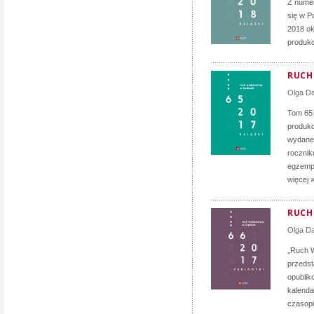
Z numer
się w P
2018 ok
produkc
RUCH 
Olga D
Tom 65
produkc
wydane 
rocznik
egzempl
więcej 
RUCH 
Olga D
„Ruch W
przedst
opublik
kalenda
czasopi