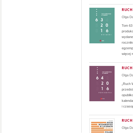
RUCH 
Olga D
Tom 63
produkc
wydane 
rocznik
egzempl
więcej 
RUCH 
Olga D
„Ruch W
przedst
opublik
kalenda
i czaso
RUCH
Olga D