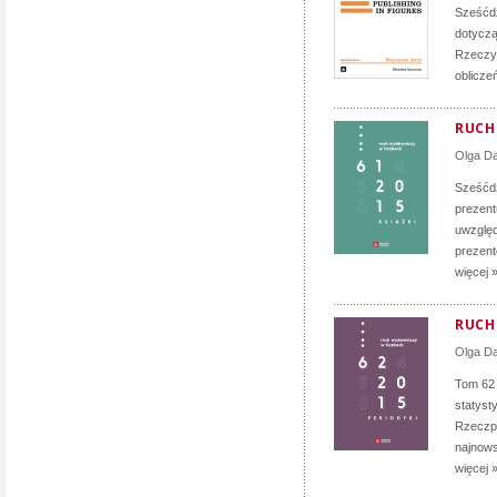
Sześćdz
dotyczą
Rzeczyp
oblicze
RUCH 
Olga D
Sześćdz
prezent
uwzględ
prezent
więcej 
RUCH 
Olga D
Tom 62 
statyst
Rzeczpo
najnows
więcej 