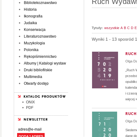
Ruch Wydawn
Bibliotekoznawstwo
Historia
Ikonografia
Judaika
Tytuły:
wszystkie
A
B
C
D
E
Konserwacja
Literaturoznawstwo
Wyniki 1 - 13 sposród 
Muzykologia
Polonika
RUCH 
Rękopiśmiennictwo
Olga D
Albumy | Katalogi wystaw
Druki bibliofilskie
„Ruch W
przedst
Multimedia
opublik
Otwarty dostęp
kalenda
i czaso
więcej 
ONIX
PDF
RUCH 
Olga D
Siedemd
dane do
DODAJ ADRES