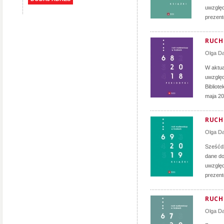
uwzględ
prezent
RUCH 
Olga D
W aktua
uwzględ
Bibliot
maja 20
RUCH 
Olga D
Sześćdz
dane do
uwzględ
prezent
RUCH 
Olga D