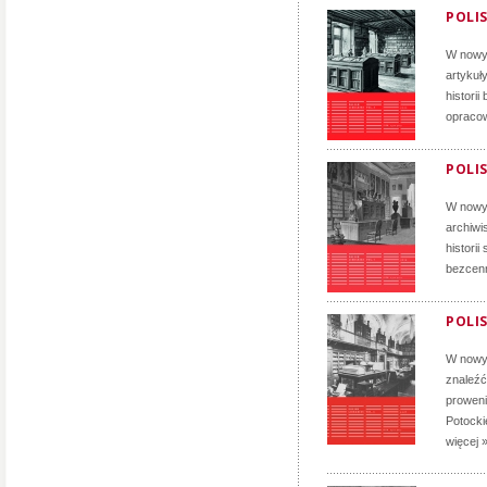
POLIS
W nowym
artykuł
histori
opracow
POLIS
W nowym
archiwis
histori
bezcenn
POLIS
W nowym
znaleźć
proweni
Potocki
więcej 