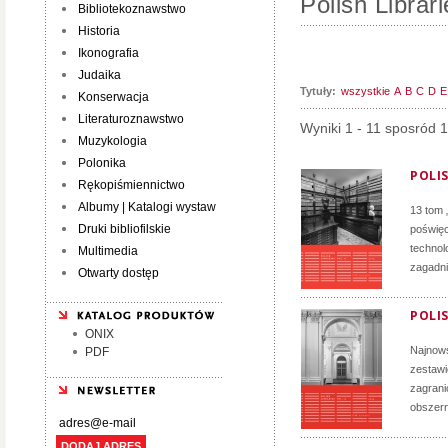
Polish Librari
Bibliotekoznawstwo
Historia
Ikonografia
Judaika
Tytuły:
wszystkie
A
B
C
D
E
Konserwacja
Literaturoznawstwo
Wyniki 1 - 11 sposród 
Muzykologia
Polonika
POLIS
Rękopiśmiennictwo
Albumy | Katalogi wystaw
13 tom 
Druki bibliofilskie
poświęc
technol
Multimedia
zagadni
Otwarty dostęp
POLIS
ONIX
Najnows
PDF
zestawi
zagrani
obszern
DODAJ ADRES