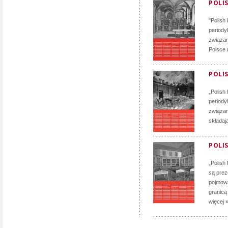
POLIS
"Polish
periody
związan
Polsce 
POLIS
„Polish
periody
związan
składaj
POLIS
„Polish
są prez
pojmowa
granicą
więcej 