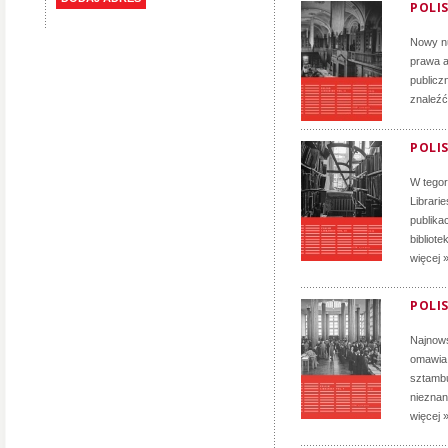
POLIS
Nowy nu
prawa a
publicz
znaleźć
POLIS
W tego
Librari
publika
bibliote
więcej 
POLIS
Najnows
omawia 
sztambu
nieznan
więcej 