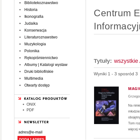
Bibliotekoznawstwo
Historia
Centrum Ed
Ikonografia
Informacyj
Judaika
Konserwacja
Literaturoznawstwo
Muzykologia
Polonika
Rękopiśmiennictwo
Tytuły:
wszystkie
Albumy | Katalogi wystaw
Druki bibliofilskie
Wyniki 1 - 3 sposród 3
Multimedia
Otwarty dostęp
MAGI
Grzego
ONIX
Na ninie
PDF
młodzie
obojętn
Tom roz
więcej 
DODAJ ADRES