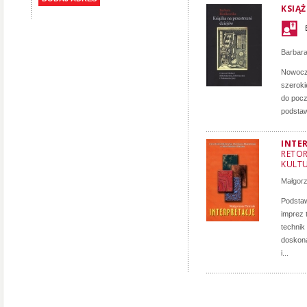
KSIĄ
Barbar
Nowocze
szeroki
do pocz
podstaw
INTE
RETOR
KULT
Małgorz
Podstaw
imprez 
technik
doskona
i...