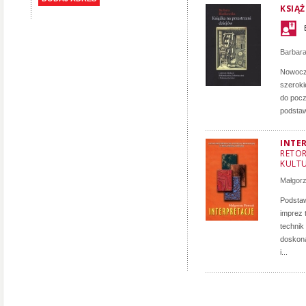
KSIĄ
Barbar
Nowocze
szeroki
do pocz
podstaw
INTE
RETOR
KULT
Małgorz
Podstaw
imprez 
technik
doskona
i...