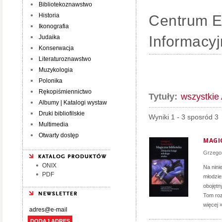
Bibliotekoznawstwo
Historia
Centrum Ed
Ikonografia
Informacyj
Judaika
Konserwacja
Literaturoznawstwo
Muzykologia
Polonika
Rękopiśmiennictwo
Tytuły:
wszystkie
Albumy | Katalogi wystaw
Druki bibliofilskie
Wyniki 1 - 3 sposród 3
Multimedia
Otwarty dostęp
MAGI
Grzego
ONIX
Na ninie
PDF
młodzie
obojętn
Tom roz
więcej 
DODAJ ADRES