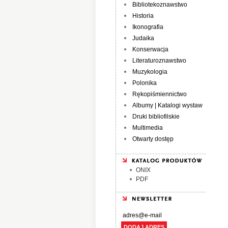
Bibliotekoznawstwo
Historia
Ikonografia
Judaika
Konserwacja
Literaturoznawstwo
Muzykologia
Polonika
Rękopiśmiennictwo
Albumy | Katalogi wystaw
Druki bibliofilskie
Multimedia
Otwarty dostęp
ONIX
PDF
DODAJ ADRES