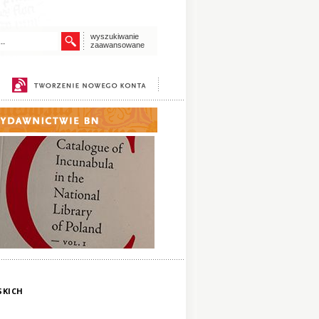
wyszukiwanie
zaawansowane
SKICH