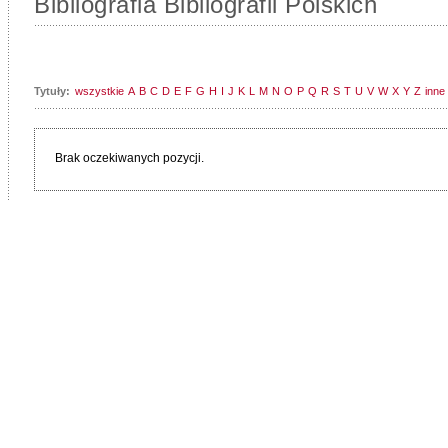
Bibliografia Bibliografii Polskich
Tytuły:
wszystkie
A
B
C
D
E
F
G
H
I
J
K
L
M
N
O
P
Q
R
S
T
U
V
W
X
Y
Z
inne
Brak oczekiwanych pozycji.