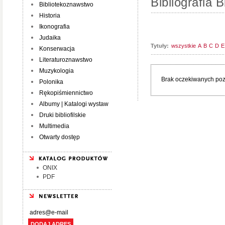
Bibliografia B
Bibliotekoznawstwo
Historia
Ikonografia
Judaika
Tytuły:
wszystkie
A
B
C
D
E
Konserwacja
Literaturoznawstwo
Muzykologia
Brak oczekiwanych pozy
Polonika
Rękopiśmiennictwo
Albumy | Katalogi wystaw
Druki bibliofilskie
Multimedia
Otwarty dostęp
ONIX
PDF
DODAJ ADRES