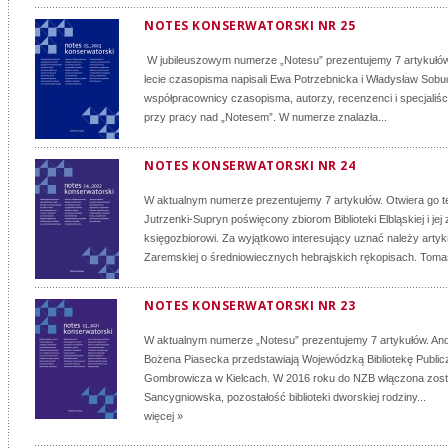
NOTES KONSERWATORSKI NR 25
W jubileuszowym numerze „Notesu” prezentujemy 7 artykułów.
lecie czasopisma napisali Ewa Potrzebnicka i Władysław Sobuck
współpracownicy czasopisma, autorzy, recenzenci i specjaliśc
przy pracy nad „Notesem”. W numerze znalazła...
NOTES KONSERWATORSKI NR 24
W aktualnym numerze prezentujemy 7 artykułów. Otwiera go t
Jutrzenki-Supryn poświęcony zbiorom Biblioteki Elbląskiej i j
księgozbiorowi. Za wyjątkowo interesujący uznać należy arty
Zaremskiej o średniowiecznych hebrajskich rękopisach. Tomas
NOTES KONSERWATORSKI NR 23
W aktualnym numerze „Notesu” prezentujemy 7 artykułów. And
Bożena Piasecka przedstawiają Wojewódzką Bibliotekę Publicz
Gombrowicza w Kielcach. W 2016 roku do NZB włączona zosta
Sancygniowska, pozostałość biblioteki dworskiej rodziny...
więcej »