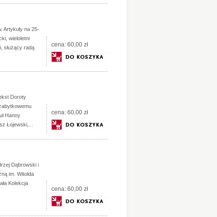
 Artykuły na 25-
i, wieloletni
cena:
60,00 zł
i, służący radą
ekst Doroty
ej zabytkowemu
cena:
60,00 zł
kuł Hanny
z Łojewski,...
rzej Dąbrowski i
ną im. Witolda
ła Kolekcja
cena:
60,00 zł