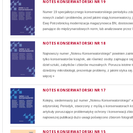
NOTES KONSERWATORSKI NR 19
Numer 19 specjalistycznego konserwatorskiego periodyku zd
nowych zadań i problemów, przed jakimi stają konserwatorzy, 
Ewę Potrzebnicką modernizacja magazynowca BN, dostosowu
panujące do międzynarodowych norm, lub analizowane przez M
NOTES KONSERWATORSKI NR 18
Najnowszy numer „Notesu Konserwatorskiego” powinien zaint
tylko konserwatorów książek, ale również osoby zajmujące si
dzieł sztuki, zabytków i zbiorów muzealnych. Porusza istotne 
dziedziny mikrobiologii, prezentuje problemy, z jakimi styka się.
więcej »
NOTES KONSERWATORSKI NR 17
Kolejny, siedemnasty już numer „Notesu Konserwatorskiego” 
edytorskiej. Periodyk, stworzony z myślą o konserwatorach ks
artykuły poruszające problematykę ochrony i konserwacji zbi
najnowszej publikacji dużo uwagi poświęcono zbiorom fotograf
NOTES KONSERWATORSKI NR 15