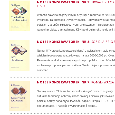
NOTES KONSERWATORSKI NR 9:
TRWAŁE ZBIOR
HISTORII
W tomie zawarto między innymi artykuły o realizacji w 2004 ro
Programu Rządowego „Kwaśny papier. Ratowanie w skali ma
polskich zasobów bibliotecznych i archiwalnych” i problemac
ramach projektu zamawianego KBN po drugim roku realizacji. S
NOTES KONSERWATORSKI NR 8:
SOS DLA ZBIO
Numer 8 "Notesu konserwatorskiego" zawiera informacje o real
wieloletniego programu rządowego na lata 2000-2008 pt. Kwaś
Ratowanie w skali masowej zagrożonych polskich zasobów bib
archiwalnych przez pierwsze 4 lata. Wiele miejsca poświęca s
numerze...
NOTES KONSERWATORSKI NR 7:
KONSERWACJA 
Siódmy numer "Notesu Konserwatorskiego" zawiera artykuły 
aktualne tendencje ochrony i konserwacji zbiorów, jak również p
polskiej normy dotyczącej trwałości papieru i zapisu - ISO 117
dokumentacja. Trwałość i wytrzymałość pisma,...