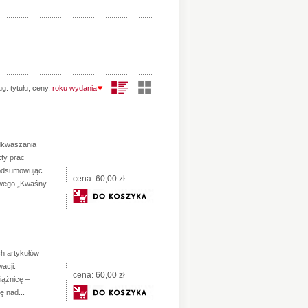
ug:
tytułu
,
ceny
,
roku wydania
dkwaszania
kty prac
podsumowując
cena:
60,00 zł
wego „Kwaśny...
h artykułów
acji.
cena:
60,00 zł
iążnicę –
 nad...