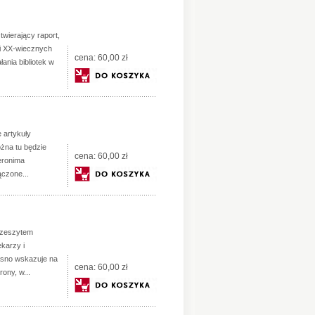
wierający raport,
 i XX-wiecznych
cena:
60,00 zł
ania bibliotek w
 artykuły
ożna tu będzie
cena:
60,00 zł
ieronima
ączone...
 zeszytem
karzy i
asno wskazuje na
cena:
60,00 zł
ony, w...