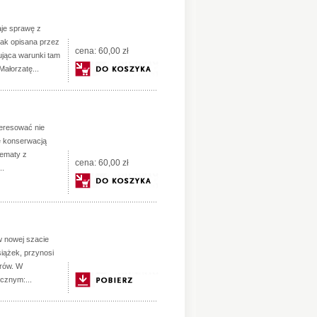
aje sprawę z
jak opisana przez
cena:
60,00 zł
jąca warunki tam
ałorzatę...
eresować nie
ę konserwacją
tematy z
cena:
60,00 zł
..
w nowej szacie
iążek, przynosi
orów. W
icznym:...