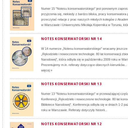
Numer 15 "Notesu konserwatorskiego" jest ponownym zapro
przyjrzenia się, niekiedy z bardzo bliska, pracy konserwatora 
przeczytać relacje z prac naszych młodych kolegów z Akadem
w Warszawie i Uniwersytetu Mikołaja Kopernika w Toruniu, któr
NOTES KONSERWATORSKI NR 14
W 14 numerze „Notesu konserwatorskiego" wracamy jeszcze d
„Rękodzieło i nowoczesne technologie. 80 lat konserwacji zbio
Narodowej", która odbyła się w październiku 2009 roku w War
Prezentujemy m.in. referaty dotyczące obecnych kierunków...
więcej »
NOTES KONSERWATORSKI NR 13
Numer 13 "Notesu konserwatorskiego" w przeważającej częśc
Konferencji „Rękodzieło i nowoczesne technologie. 80 lat kons
Bibliotece Narodowej". Konferencja odbyła się w dniach 1-2 pa
roku w Warszawie. Referaty dotyczyły historii...
NOTES KONSERWATORSKI NR 12