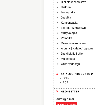
Bibliotekoznawstwo
Historia
Ikonografia
Judaika
Konserwacja
Literaturoznawstwo
Muzykologia
Polonika
Rękopiśmiennictwo
Albumy | Katalogi wystaw
Druki bibliofilskie
Multimedia
Otwarty dostęp
ONIX
PDF
DODAJ ADRES