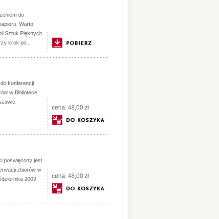
szeniem do
papieru. Warto
ii Sztuk Pięknych
zy krok po...
o konferencji
rów w Bibliotece
szawie.
cena:
48,00 zł
i poświęcony jest
erwacji zbiorów w
cena:
48,00 zł
ździernika 2009