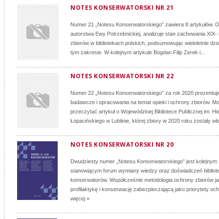
NOTES KONSERWATORSKI NR 21
Numer 21 „Notesu Konserwatorskiego” zawiera 8 artykułów. Ot
autorstwa Ewy Potrzebnickiej, analizuje stan zachowania XIX-
zbiorów w bibliotekach polskich, podsumowując wieloletnie dział
tym zakresie. W kolejnym artykule Bogdan Filip Zerek i...
NOTES KONSERWATORSKI NR 22
Numer 22 „Notesu Konserwatorskiego” za rok 2020 prezentuje
badawcze i opracowania na temat opieki i ochrony zbiorów. M
przeczytać artykuł o Wojewódzkiej Bibliotece Publicznej im. H
Łopacińskiego w Lublinie, której zbiory w 2020 roku zostały wł
NOTES KONSERWATORSKI NR 20
Dwudziesty numer „Notesu Konserwatorskiego” jest kolejnym
stanowiącym forum wymiany wiedzy oraz doświadczeń bibliote
konserwatorów. Współcześnie metodologia ochrony zbiorów j
profilaktykę i konserwację zabezpieczającą jako priorytety ochr
więcej »