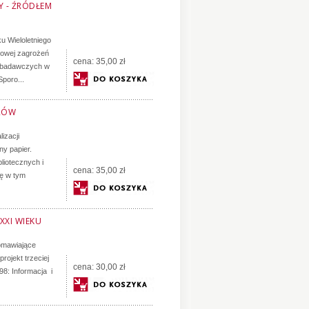
Y - ŹRÓDŁEM
ku Wieloletniego
sowej zagrożeń
cena:
35,00 zł
h badawczych w
poro...
RÓW
izacji
ny papier.
liotecznych i
cena:
35,00 zł
ię w tym
XXI WIEKU
omawiające
rojekt trzeciej
cena:
30,00 zł
98: Informacja i