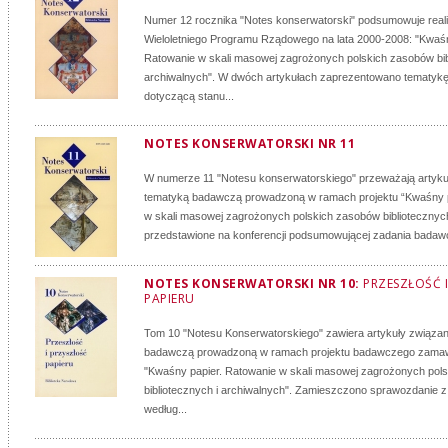
Numer 12 rocznika "Notes konserwatorski" podsumowuje reali
Wieloletniego Programu Rządowego na lata 2000-2008: "Kwaśn
Ratowanie w skali masowej zagrożonych polskich zasobów bib
archiwalnych". W dwóch artykułach zaprezentowano tematyk
dotyczącą stanu...
NOTES KONSERWATORSKI NR 11
W numerze 11 "Notesu konserwatorskiego" przeważają artyku
tematyką badawczą prowadzoną w ramach projektu “Kwaśny p
w skali masowej zagrożonych polskich zasobów bibliotecznych
przedstawione na konferencji podsumowującej zadania badawc
NOTES KONSERWATORSKI NR 10:
PRZESZŁOŚĆ 
PAPIERU
Tom 10 "Notesu Konserwatorskiego" zawiera artykuły związa
badawczą prowadzoną w ramach projektu badawczego zama
"Kwaśny papier. Ratowanie w skali masowej zagrożonych pol
bibliotecznych i archiwalnych". Zamieszczono sprawozdanie 
według...