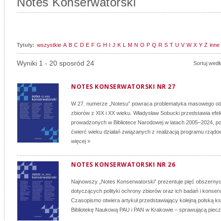
Notes Konserwatorski
Tytuły:
wszystkie
A
B
C
D
E
F
G
H
I
J
K
L
M
N
O
P
Q
R
S
T
U
V
W
X
Y
Z
inne
Wyniki 1 - 20 sposród 24
Sortuj wedł
NOTES KONSERWATORSKI NR 27
W 27. numerze „Notesu” powraca problematyka masowego o
zbiorów z XIX i XX wieku. Władysław Sobucki przedstawia efe
prowadzonych w Bibliotece Narodowej w latach 2005–2024, 
ćwierć wieku działań związanych z realizacją programu rządo
więcej »
NOTES KONSERWATORSKI NR 26
Najnowszy „Notes Konserwatorski” prezentuje pięć obszernyc
dotyczących polityki ochrony zbiorów oraz ich badań i konserw
Czasopismo otwiera artykuł przedstawiający kolejną polską ks
Bibliotekę Naukową PAU i PAN w Krakowie – sprawującą pieczę