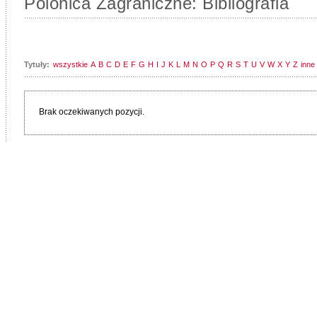
Polonica Zagraniczne: Bibliografia
Tytuły:
wszystkie
A
B
C
D
E
F
G
H
I
J
K
L
M
N
O
P
Q
R
S
T
U
V
W
X
Y
Z
inne
Brak oczekiwanych pozycji.