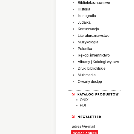
Bibliotekoznawstwo
Historia
Ikonografia
Judaika
Konserwacja
Literaturoznawstwo
Muzykologia
Polonika
Rękopiśmiennictwo
Albumy | Katalogi wystaw
Druki bibliofilskie
Multimedia
Otwarty dostęp
ONIX
PDF
DODAJ ADRES