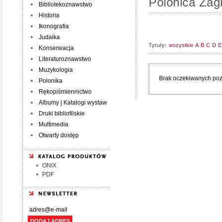
Polonica Zagr
Bibliotekoznawstwo
Historia
Ikonografia
Judaika
Tytuły:
wszystkie
A
B
C
D
E
Konserwacja
Literaturoznawstwo
Muzykologia
Brak oczekiwanych pozy
Polonika
Rękopiśmiennictwo
Albumy | Katalogi wystaw
Druki bibliofilskie
Multimedia
Otwarty dostęp
ONIX
PDF
DODAJ ADRES