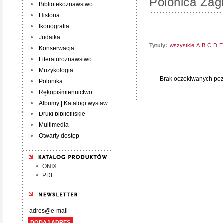
Polonica Zagr
Bibliotekoznawstwo
Historia
Ikonografia
Judaika
Tytuły:
wszystkie
A
B
C
D
E
Konserwacja
Literaturoznawstwo
Muzykologia
Brak oczekiwanych pozy
Polonika
Rękopiśmiennictwo
Albumy | Katalogi wystaw
Druki bibliofilskie
Multimedia
Otwarty dostęp
ONIX
PDF
DODAJ ADRES