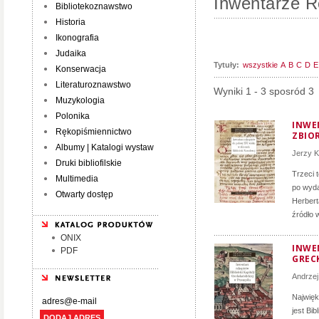
Inwentarze R
Bibliotekoznawstwo
Historia
Ikonografia
Judaika
Tytuły:
wszystkie
A
B
C
D
E
Konserwacja
Literaturoznawstwo
Wyniki 1 - 3 sposród 3
Muzykologia
Polonika
INWE
Rękopiśmiennictwo
ZBIO
Albumy | Katalogi wystaw
Jerzy K
Druki bibliofilskie
Trzeci 
Multimedia
po wyda
Otwarty dostęp
Herbert
źródło 
ONIX
INWE
PDF
GREC
Andrzej
Najwięk
jest Bib
DODAJ ADRES