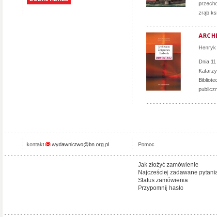
przecho
zrąb ks
ARCH
Henryk 
Dnia 11
Katarzy
Bibliot
publicz
kontakt
wydawnictwo@bn.org.pl
Pomoc
Jak złożyć zamówienie
Najcześciej zadawane pytani
Status zamówienia
Przypomnij hasło