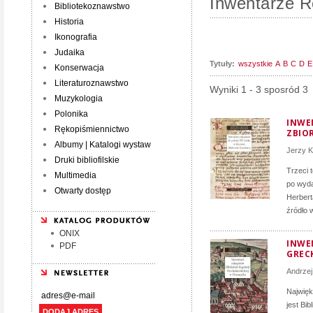
Inwentarze R
Bibliotekoznawstwo
Historia
Ikonografia
Judaika
Tytuły:
wszystkie
A
B
C
D
E
Konserwacja
Literaturoznawstwo
Wyniki 1 - 3 sposród 3
Muzykologia
Polonika
INWE
Rękopiśmiennictwo
ZBIO
Albumy | Katalogi wystaw
Jerzy K
Druki bibliofilskie
Trzeci 
Multimedia
po wyda
Otwarty dostęp
Herbert
źródło 
ONIX
INWE
PDF
GREC
Andrzej
Najwięk
jest Bib
DODAJ ADRES