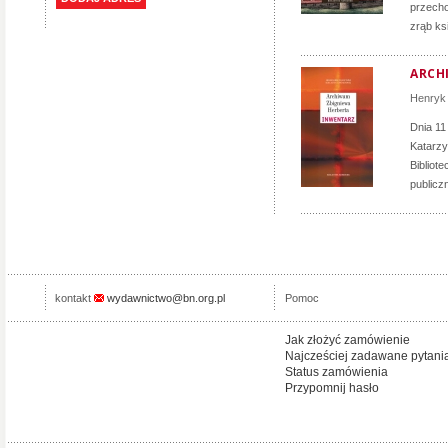
przecho
zrąb ks
ARCH
Henryk 
Dnia 11
Katarzy
Bibliot
publicz
kontakt
wydawnictwo@bn.org.pl
Pomoc
Jak złożyć zamówienie
Najcześciej zadawane pytani
Status zamówienia
Przypomnij hasło