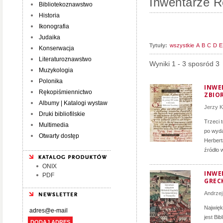
Inwentarze R
Bibliotekoznawstwo
Historia
Ikonografia
Judaika
Tytuły:
wszystkie
A
B
C
D
E
Konserwacja
Literaturoznawstwo
Wyniki 1 - 3 sposród 3
Muzykologia
Polonika
INWE
Rękopiśmiennictwo
ZBIO
Albumy | Katalogi wystaw
Jerzy K
Druki bibliofilskie
Trzeci 
Multimedia
po wyda
Otwarty dostęp
Herbert
źródło 
ONIX
INWE
PDF
GREC
Andrzej
Najwięk
jest Bib
DODAJ ADRES