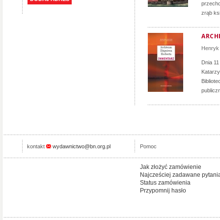
przecho
zrąb ks
ARCH
Henryk 
Dnia 11
Katarzy
Bibliot
publicz
kontakt
wydawnictwo@bn.org.pl
Pomoc
Jak złożyć zamówienie
Najcześciej zadawane pytani
Status zamówienia
Przypomnij hasło