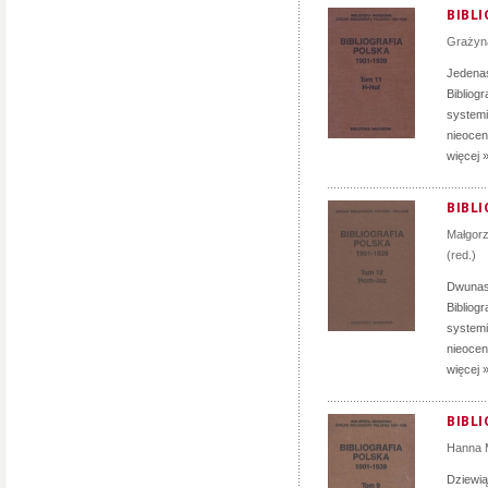
BIBLI
Grażyn
Jedenas
Bibliog
systemi
nieocen
więcej 
BIBLI
Małgor
(red.)
Dwunast
Bibliog
systemi
nieocen
więcej 
BIBLI
Hanna 
Dziewią