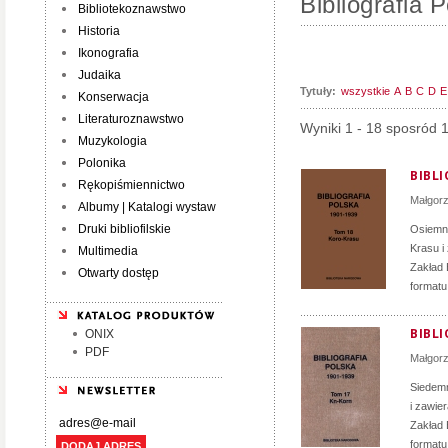
Bibliografia 
Bibliotekoznawstwo
Historia
Ikonografia
Judaika
Tytuły:
wszystkie
A
B
C
D
E
Konserwacja
Literaturoznawstwo
Wyniki 1 - 18 sposród 
Muzykologia
Polonika
BIBLI
Rękopiśmiennictwo
Małgor
Albumy | Katalogi wystaw
Druki bibliofilskie
Osiemna
Krasu i
Multimedia
Zakład 
Otwarty dostęp
formatu
BIBLI
ONIX
PDF
Małgor
Siedemn
i zawie
Zakład 
formatu
DODAJ ADRES