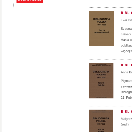
BIBLI
Ewa D
Szesnas
całości
Hasła u
publika
więcej 
BIBLI
Anna B
Piętnast
zawiera
Bibliog
21. Publ
BIBLI
Małgor
(red.)