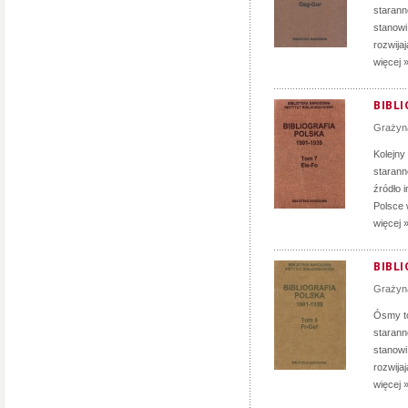
staranno
stanowi
rozwija
więcej 
BIBLI
Grażyn
Kolejny
staranno
źródło 
Polsce 
więcej 
BIBLI
Grażyn
Ósmy to
staranno
stanowi
rozwija
więcej 