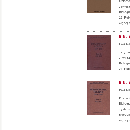
Czternas
zawiera
Bibliog
21. Pub
więcej 
BIBLI
Ewa D
Trzynast
zawiera
Bibliog
21. Publ
BIBLI
Ewa D
Dziesią
Bibliog
systemi
nieocen
więcej 