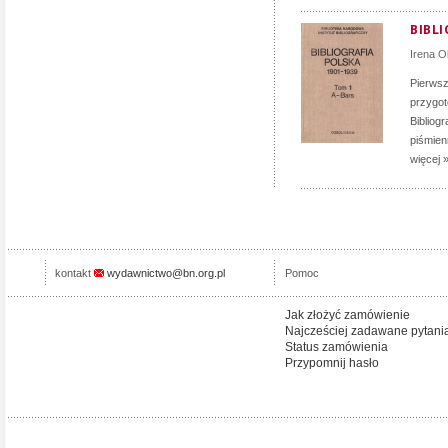
BIBLI
Irena 
Pierwsz
przygot
Bibliog
piśmien
więcej 
kontakt
wydawnictwo@bn.org.pl
Pomoc
Jak złożyć zamówienie
Najcześciej zadawane pytani
Status zamówienia
Przypomnij hasło