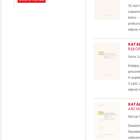
31 tom 
zawarto
które –
prekurs
więcej 
KATA
RĘKOP
Anna J
Kolejny
prezent
II wojn
Część z
więcej 
KATA
ARCH
Michał
Dwutomo
Narodow
zbiorem