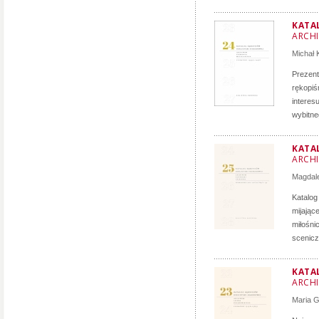
KATAL
ARCH
Michał 
Prezent
rękopiś
interes
wybitne
KATA
ARCHI
Magdal
Katalog
mijające
miłośni
scenicz
KATA
ARCH
Maria 