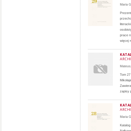
Maria 
Prezent
przecho
literac
osobist
prace r
więcej 
KATA
ARCH
Mateusz
Tom 27 
Mikołaj
Zawiera
zapisy 
KATA
ARCH
Maria 
Katalog
Nałkows