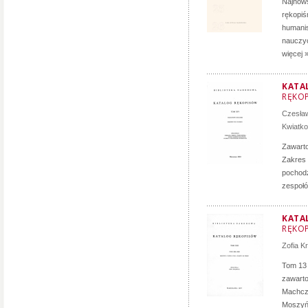
Najnows
rękopiś
humanist
nauczyc
więcej 
KATA
RĘKOP
Czesła
Kwiatk
Zawarto
Zakres 
pochodz
zespołó
KATA
RĘKOP
Zofia K
Tom 13 
zawarto
Machczy
Moszyńs