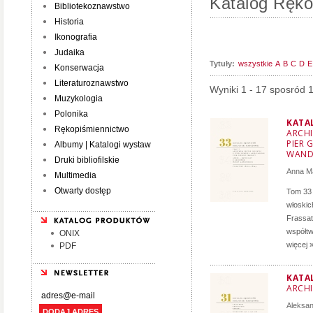
Katalog Ręko
Bibliotekoznawstwo
Historia
Ikonografia
Judaika
Tytuły:
wszystkie
A
B
C
D
E
Konserwacja
Literaturoznawstwo
Wyniki 1 - 17 sposród 
Muzykologia
Polonika
KATA
Rękopiśmiennictwo
ARCHI
PIER 
Albumy | Katalogi wystaw
WAND
Druki bibliofilskie
Anna M
Multimedia
Otwarty dostęp
Tom 33 
włoskich
Frassati
współtw
ONIX
więcej 
PDF
KATA
ARCH
Aleksa
DODAJ ADRES