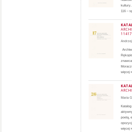
kultury
116 – s
KATA
ARCHI
11417
Andrzej
Archiwu
Rękopis
znawca 
Moracze
więcej 
KATA
ARCHI
Maria 
Katalog
aktywny
poetą, 
opozycji
więcej 