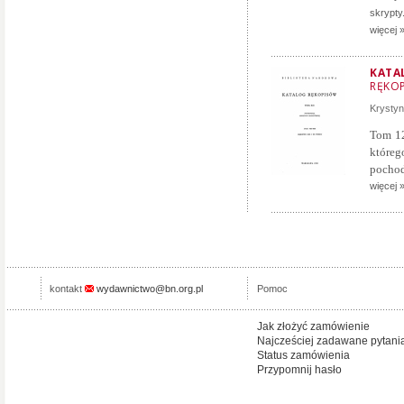
skrypty.
więcej 
KATA
RĘKOP
Krysty
Tom 12
któreg
pochod
więcej 
kontakt
wydawnictwo@bn.org.pl
Pomoc
Jak złożyć zamówienie
Najcześciej zadawane pytani
Status zamówienia
Przypomnij hasło