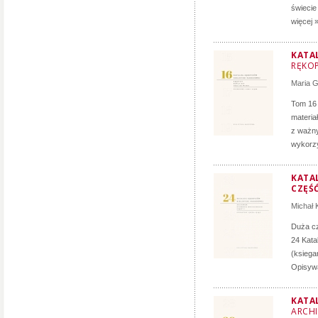
świecie
więcej 
KATA
RĘKOP
Maria 
Tom 16 
materia
z ważny
wykorzy
KATAL
CZĘŚĆ
Michał 
Duża cz
24 Kata
(ksiega
Opisywa
KATA
ARCH