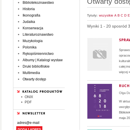
Otwarty dost
Bibliotekoznawstwo
Historia
Ikonografia
Tytuły:
wszystkie
A
B
C
D
E
Judaika
Wyniki 1 - 20 sposród 
Konserwacja
Literaturoznawstwo
SPRA
Muzykologia
Polonika
Sprawoz
Rękopiśmiennictwo
opracow
Albumy | Katalogi wystaw
kultura
Druki bibliofilskie
całej i
więcej 
Multimedia
Otwarty dostęp
RUCH 
Olga D
ONIX
W aktua
PDF
uwzględ
Bibliot
maja 20
DODAJ ADRES