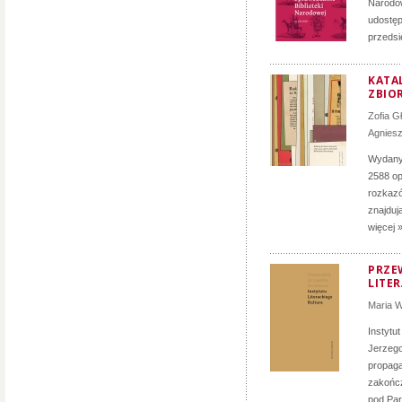
Narodow
udostęp
przedsi
KATA
ZBIO
Zofia G
Agnies
Wydany 
2588 op
rozkazó
znajduj
więcej 
PRZE
LITE
Maria 
Instytu
Jerzego
propag
zakończ
pod Par