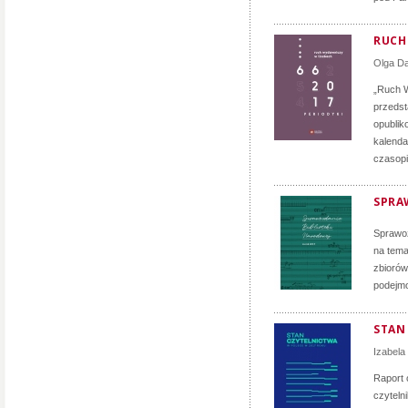
RUCH 
Olga D
„Ruch W
przedst
opublik
kalenda
czasopi
SPRA
Sprawoz
na tema
zbiorów
podejmo
STAN
Izabela
Raport 
czyteln