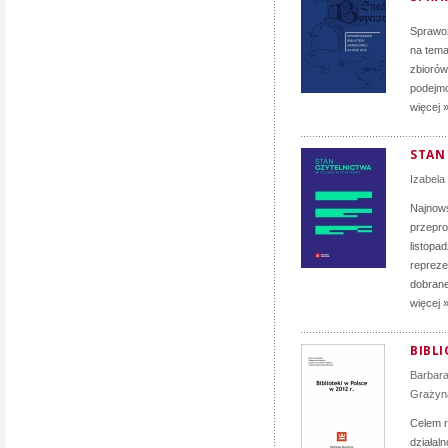
Sprawoz
na tema
zbiorów
podejmo
więcej 
STAN
Izabela
Najnows
przepro
listopa
repreze
dobranej
więcej 
BIBLI
Barbar
Grażyn
Celem r
działal