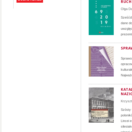
RUCH 
Olga D
Sześćdz
dane do
uwzględ
prezent
SPRA
Sprawoz
opracow
kultura
Najważn
KATA
NAZIO
Krzyszt
Szósty 
polonik
Lincei 
silesia