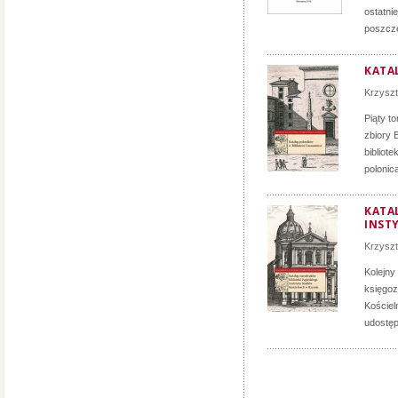
ostatni
poszcze
KATA
Krzyszt
Piąty t
zbiory 
bibliot
polonica
KATA
INST
Krzyszt
Kolejny
księgoz
Kościel
udostęp