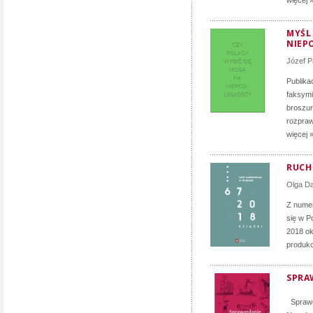
więcej 
MYŚL
NIEP
Józef P
Publika
faksymi
broszur
rozpraw
więcej 
RUCH 
Olga D
Z numer
się w P
2018 ok
produkc
SPRA
Sprawoz