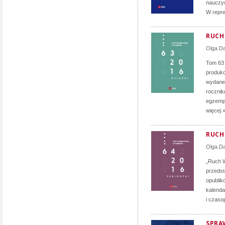
nauczyc
W repre
RUCH 
Olga D
Tom 63
produkc
wydane 
rocznik
egzempl
więcej 
RUCH 
Olga D
„Ruch W
przedst
opublik
kalenda
i czaso
SPRA