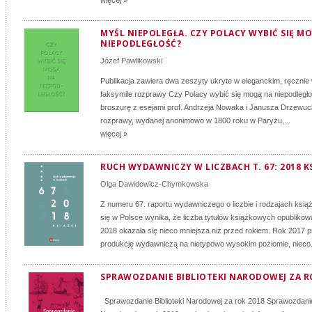
więcej »
MYŚL NIEPOLEGŁA. CZY POLACY WYBIĆ SIĘ M
NIEPODLEGŁOŚĆ?
Józef Pawlikowski
Publikacja zawiera dwa zeszyty ukryte w eleganckim, ręcznie
faksymile rozprawy Czy Polacy wybić się mogą na niepodległ
broszurę z esejami prof. Andrzeja Nowaka i Janusza Drzewuc
rozprawy, wydanej anonimowo w 1800 roku w Paryżu,...
więcej »
RUCH WYDAWNICZY W LICZBACH T. 67: 2018 KS
Olga Dawidowicz-Chymkowska
Z numeru 67. raportu wydawniczego o liczbie i rodzajach ksi
się w Polsce wynika, że liczba tytułów książkowych opubliko
2018 okazała się nieco mniejsza niż przed rokiem. Rok 2017 p
produkcję wydawniczą na nietypowo wysokim poziomie, nieco.
SPRAWOZDANIE BIBLIOTEKI NARODOWEJ ZA R
Sprawozdanie Biblioteki Narodowej za rok 2018 Sprawozdanie 