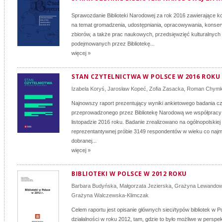
Sprawozdanie Biblioteki Narodowej za rok 2016 zawierające ko
na temat gromadzenia, udostępniania, opracowywania, konserw
zbiorów, a także prac naukowych, przedsięwzięć kulturalnych
podejmowanych przez Bibliotekę...
więcej »
STAN CZYTELNICTWA W POLSCE W 2016 ROKU
Izabela Koryś
,
Jarosław Kopeć
,
Zofia Zasacka
,
Roman Chymk
Najnowszy raport prezentujący wyniki ankietowego badania cz
przeprowadzonego przez Bibliotekę Narodową we współpracy 
listopadzie 2016 roku. Badanie zrealizowano na ogólnopolskiej
reprezentantywnej próbie 3149 respondentów w wieku co najmn
dobranej...
więcej »
BIBLIOTEKI W POLSCE W 2012 ROKU
Barbara Budyńska
,
Małgorzata Jezierska
,
Grażyna Lewandow
Grażyna Walczewska-Klimczak
Celem raportu jest opisanie głównych sieci/typów bibliotek w Po
działalności w roku 2012, tam, gdzie to było możliwe w perspe