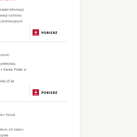
mplet informacji
acji i ochrony
 i promocyjnych
owski
ytelnictwa,
z Kantar Public w
iej 15 lat
icz-Nosal
,
lsce, ich stanu i
ktywie