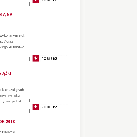
OGĄ NA
 wykonanym etui:
ość? oraz
kiego. Autorstwo
IĄŻKI
ążek ukazujących
wanych w roku
rzyniósł jednak
..
OK 2018
Biblioteki