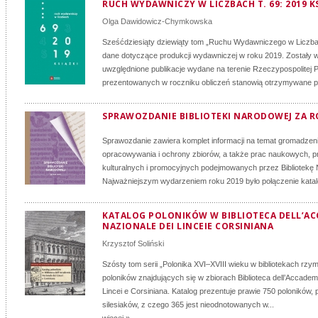
RUCH WYDAWNICZY W LICZBACH T. 69: 2019 KS
Olga Dawidowicz-Chymkowska
Sześćdziesiąty dziewiąty tom „Ruchu Wydawniczego w Liczba
dane dotyczące produkcji wydawniczej w roku 2019. Zostały 
uwzględnione publikacje wydane na terenie Rzeczypospolitej P
prezentowanych w roczniku obliczeń stanowią otrzymywane pr
SPRAWOZDANIE BIBLIOTEKI NARODOWEJ ZA R
Sprawozdanie zawiera komplet informacji na temat gromadzeni
opracowywania i ochrony zbiorów, a także prac naukowych, p
kulturalnych i promocyjnych podejmowanych przez Bibliotekę
Najważniejszym wydarzeniem roku 2019 było połączenie katal
KATALOG POLONIKÓW W BIBLIOTECA DELL’AC
NAZIONALE DEI LINCEIE CORSINIANA
Krzysztof Soliński
Szósty tom serii „Polonika XVI–XVIII wieku w bibliotekach rzy
poloników znajdujących się w zbiorach Biblioteca dell’Accadem
Lincei e Corsiniana. Katalog prezentuje prawie 750 poloników, 
silesiaków, z czego 365 jest nieodnotowanych w...