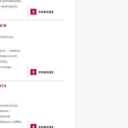
at gromadzenia,
ac naukowych,
8 W
Jabłońska
,
nych… zawiera
obwieszczeń,
–1918,
cznego...
UTU
 Rzymie przez
atowe i
omencie
aisons-Laffitte