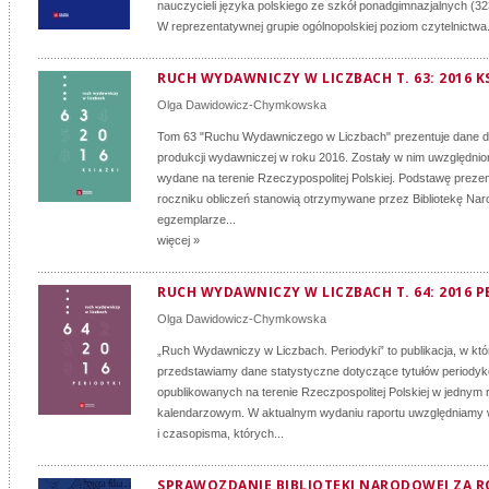
nauczycieli języka polskiego ze szkół ponadgimnazjalnych (3
W reprezentatywnej grupie ogólnopolskiej poziom czytelnictwa.
RUCH WYDAWNICZY W LICZBACH T. 63: 2016 KS
Olga Dawidowicz-Chymkowska
Tom 63 "Ruchu Wydawniczego w Liczbach" prezentuje dane 
produkcji wydawniczej w roku 2016. Zostały w nim uwzględnio
wydane na terenie Rzeczypospolitej Polskiej. Podstawę prez
roczniku obliczeń stanowią otrzymywane przez Bibliotekę Na
egzemplarze...
więcej »
RUCH WYDAWNICZY W LICZBACH T. 64: 2016 P
Olga Dawidowicz-Chymkowska
„Ruch Wydawniczy w Liczbach. Periodyki” to publikacja, w któ
przedstawiamy dane statystyczne dotyczące tytułów periody
opublikowanych na terenie Rzeczpospolitej Polskiej w jednym 
kalendarzowym. W aktualnym wydaniu raportu uwzględniamy 
i czasopisma, których...
SPRAWOZDANIE BIBLIOTEKI NARODOWEJ ZA R