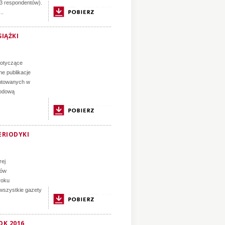
23 respondentów).
..
IĄŻKI
dotyczące
ne publikacje
entowanych w
rodową
ERIODYKI
rej
ków
roku
wszystkie gazety
OK 2016