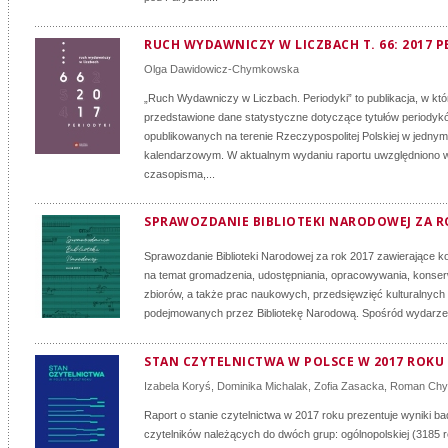
RUCH WYDAWNICZY W LICZBACH T. 66: 2017 P
Olga Dawidowicz-Chymkowska
„Ruch Wydawniczy w Liczbach. Periodyki” to publikacja, w któr
przedstawione dane statystyczne dotyczące tytułów periodyk
opublikowanych na terenie Rzeczypospolitej Polskiej w jednym
kalendarzowym. W aktualnym wydaniu raportu uwzględniono w
czasopisma,...
SPRAWOZDANIE BIBLIOTEKI NARODOWEJ ZA R
Sprawozdanie Biblioteki Narodowej za rok 2017 zawierające ko
na temat gromadzenia, udostępniania, opracowywania, konserw
zbiorów, a także prac naukowych, przedsięwzięć kulturalnych
podejmowanych przez Bibliotekę Narodową. Spośród wydarzeń
STAN CZYTELNICTWA W POLSCE W 2017 ROKU
Izabela Koryś
,
Dominika Michalak
,
Zofia Zasacka
,
Roman Chy
Raport o stanie czytelnictwa w 2017 roku prezentuje wyniki b
czytelników należących do dwóch grup: ogólnopolskiej (3185 