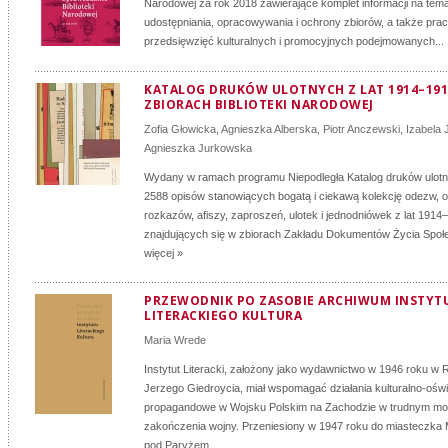
Narodowej za rok 2018 zawierające komplet informacji na tem
udostępniania, opracowywania i ochrony zbiorów, a także pr
przedsięwzięć kulturalnych i promocyjnych podejmowanych...
KATALOG DRUKÓW ULOTNYCH Z LAT 1914–191
ZBIORACH BIBLIOTEKI NARODOWEJ
Zofia Głowicka
,
Agnieszka Alberska
,
Piotr Anczewski
,
Izabela 
Agnieszka Jurkowska
Wydany w ramach programu Niepodległa Katalog druków ulot
2588 opisów stanowiących bogatą i ciekawą kolekcję odezw, 
rozkazów, afiszy, zaproszeń, ulotek i jednodniówek z lat 1914
znajdujących się w zbiorach Zakładu Dokumentów Życia Społe
więcej »
PRZEWODNIK PO ZASOBIE ARCHIWUM INSTYT
LITERACKIEGO KULTURA
Maria Wrede
Instytut Literacki, założony jako wydawnictwo w 1946 roku w
Jerzego Giedroycia, miał wspomagać działania kulturalno-oświ
propagandowe w Wojsku Polskim na Zachodzie w trudnym m
zakończenia wojny. Przeniesiony w 1947 roku do miasteczka M
pod Paryżem...