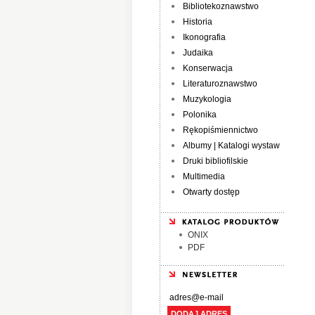
Bibliotekoznawstwo
Historia
Ikonografia
Judaika
Konserwacja
Literaturoznawstwo
Muzykologia
Polonika
Rękopiśmiennictwo
Albumy | Katalogi wystaw
Druki bibliofilskie
Multimedia
Otwarty dostęp
ONIX
PDF
DODAJ ADRES