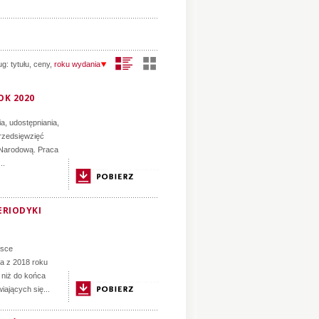
ug:
tytułu
,
ceny
,
roku wydania
OK 2020
a, udostępniania,
rzedsięwzięć
 Narodową. Praca
..
ERIODYKI
lsce
a z 2018 roku
 niż do końca
iających się...