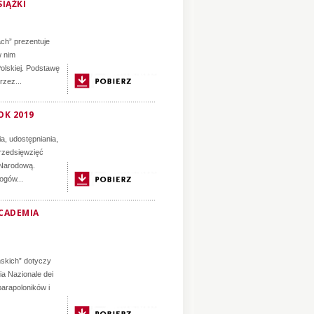
IĄŻKI
ch” prezentuje
w nim
olskiej. Podstawę
zez...
OK 2019
a, udostępniania,
rzedsięwzięć
 Narodową.
ogów...
CADEMIA
mskich” dotyczy
ia Nazionale dei
parapoloników i