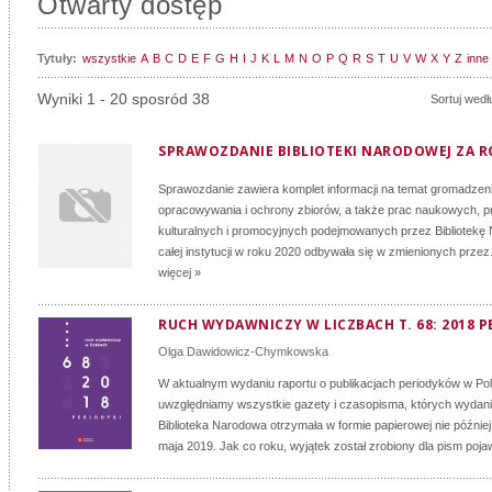
Otwarty dostęp
Tytuły:
wszystkie
A
B
C
D
E
F
G
H
I
J
K
L
M
N
O
P
Q
R
S
T
U
V
W
X
Y
Z
inne
Wyniki 1 - 20 sposród 38
Sortuj wedł
SPRAWOZDANIE BIBLIOTEKI NARODOWEJ ZA R
Sprawozdanie zawiera komplet informacji na temat gromadzeni
opracowywania i ochrony zbiorów, a także prac naukowych, p
kulturalnych i promocyjnych podejmowanych przez Bibliotekę
całej instytucji w roku 2020 odbywała się w zmienionych przez.
więcej »
RUCH WYDAWNICZY W LICZBACH T. 68: 2018 P
Olga Dawidowicz-Chymkowska
W aktualnym wydaniu raportu o publikacjach periodyków w Po
uwzględniamy wszystkie gazety i czasopisma, których wydani
Biblioteka Narodowa otrzymała w formie papierowej nie później
maja 2019. Jak co roku, wyjątek został zrobiony dla pism pojaw