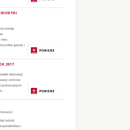
ERIODYKI
ej zostały
ów
 roku
szystkie gazety i
OK 2017
mplet informacji
acji i ochrony
 i promocyjnych
...
mkowski
adań wśród
respondentów) i