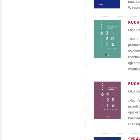
nauczyc
W repre
RUCH 
Olga D
Tom 63
produkc
wydane 
rocznik
egzempl
więcej 
RUCH 
Olga D
„Ruch W
przedst
opublik
kalenda
i czaso
SPRA