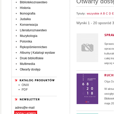
Otwarty dost
Bibliotekoznawstwo
Historia
Ikonografia
Tytuły:
wszystkie
A
B
C
D
E
Judaika
Wyniki 1 - 20 sposród 
Konserwacja
Literaturoznawstwo
SPRA
Muzykologia
Polonika
Sprawoz
Rękopiśmiennictwo
opracow
Albumy | Katalogi wystaw
kultura
Druki bibliofilskie
całej i
więcej 
Multimedia
Otwarty dostęp
RUCH 
Olga D
ONIX
W aktua
PDF
uwzględ
Bibliot
maja 20
DODAJ ADRES