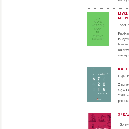
więcej 
MYŚL
NIEP
Józef P
Publika
faksymi
broszur
rozpraw
więcej 
RUCH 
Olga D
Z numer
się w P
2018 ok
produkc
SPRA
Sprawoz