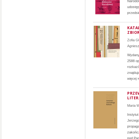
Narodow
udostęp
przedsi
KATA
ZBIO
Zofia G
Agnies
Wydany 
2588 op
rozkazó
znajduj
więcej 
PRZE
LITE
Maria 
Instytu
Jerzego
propag
zakończ
pod Par