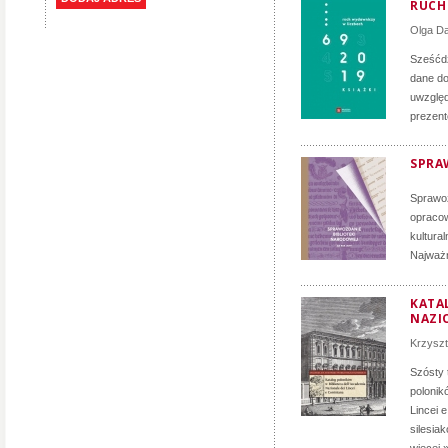
RUCH 
Olga D
Sześćdz
dane do
uwzględ
prezent
SPRA
Sprawoz
opracow
kultura
Najważn
KATA
NAZIO
Krzyszt
Szósty 
polonik
Lincei 
silesia