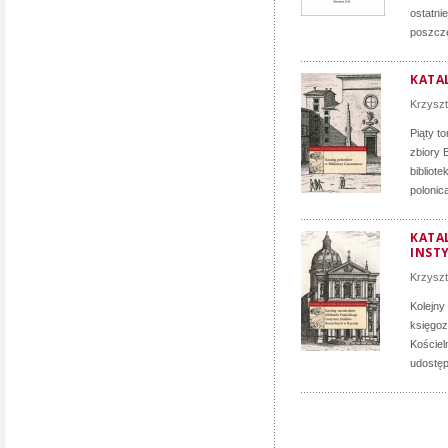
ostatni
poszcze
KATA
Krzyszt
Piąty t
zbiory 
bibliot
polonica
KATA
INST
Krzyszt
Kolejny
księgoz
Kościel
udostęp