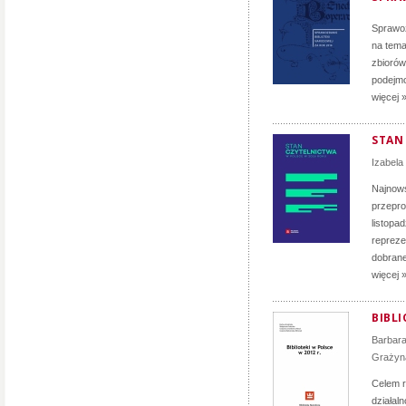
Sprawoz
na tema
zbiorów
podejmo
więcej 
STAN
Izabela
Najnows
przepro
listopa
repreze
dobranej
więcej 
BIBLI
Barbar
Grażyn
Celem r
działal