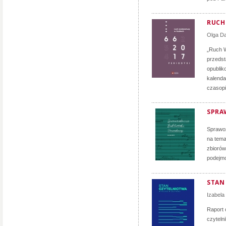
RUCH 
Olga D
„Ruch W
przedst
opublik
kalenda
czasopi
SPRA
Sprawoz
na tema
zbiorów
podejmo
STAN
Izabela
Raport 
czyteln