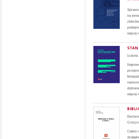
Sprawoz
na tema
zbiorów
podejmo
więcej 
STAN
Izabela
Najnows
przepro
listopa
repreze
dobranej
więcej 
BIBLI
Barbar
Grażyn
Celem r
działal