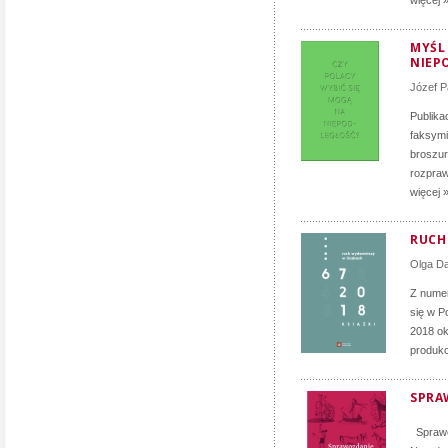
więcej 
MYŚL
NIEP
Józef P
Publika
faksymi
broszur
rozpraw
więcej 
RUCH 
Olga D
Z numer
się w P
2018 ok
produkc
SPRA
Sprawoz