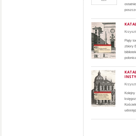
ostatni
poszcze
KATA
Krzyszt
Piąty t
zbiory 
bibliot
polonica
KATA
INST
Krzyszt
Kolejny
księgoz
Kościel
udostęp