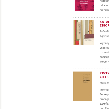
Narodow
udostęp
przedsi
KATA
ZBIO
Zofia G
Agnies
Wydany 
2588 op
rozkazó
znajduj
więcej 
PRZE
LITE
Maria 
Instytu
Jerzego
propag
zakończ
pod Par