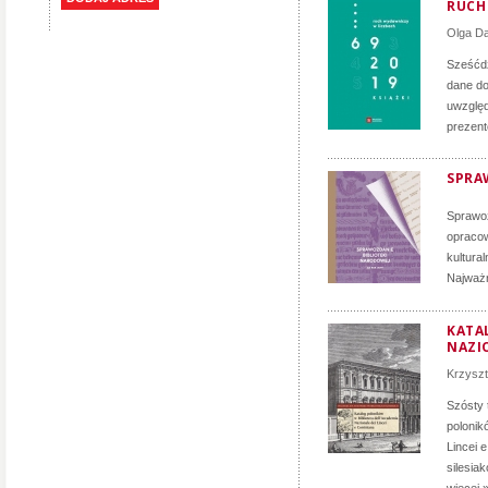
RUCH 
Olga D
Sześćdz
dane do
uwzględ
prezent
SPRA
Sprawoz
opracow
kultura
Najważn
KATA
NAZIO
Krzyszt
Szósty 
polonik
Lincei 
silesia