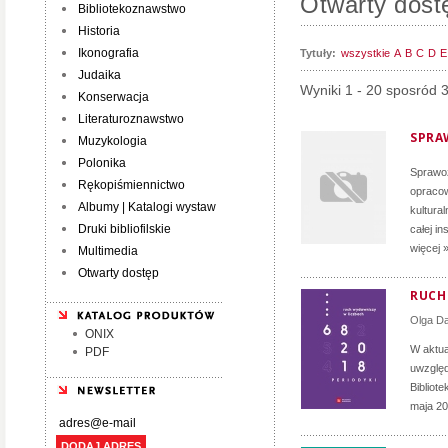
Otwarty dost
Bibliotekoznawstwo
Historia
Ikonografia
Tytuły:
wszystkie
A
B
C
D
E
Judaika
Wyniki 1 - 20 sposród 
Konserwacja
Literaturoznawstwo
SPRA
Muzykologia
Polonika
Sprawoz
Rękopiśmiennictwo
opracow
Albumy | Katalogi wystaw
kultura
Druki bibliofilskie
całej i
więcej 
Multimedia
Otwarty dostęp
RUCH 
Olga D
ONIX
W aktua
PDF
uwzględ
Bibliot
maja 20
DODAJ ADRES