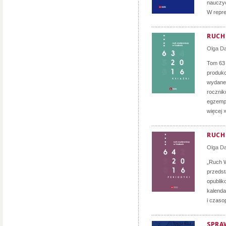
nauczyc
W repre
RUCH 
Olga D
Tom 63
produkc
wydane 
rocznik
egzempl
więcej 
RUCH 
Olga D
„Ruch W
przedst
opublik
kalenda
i czaso
SPRA