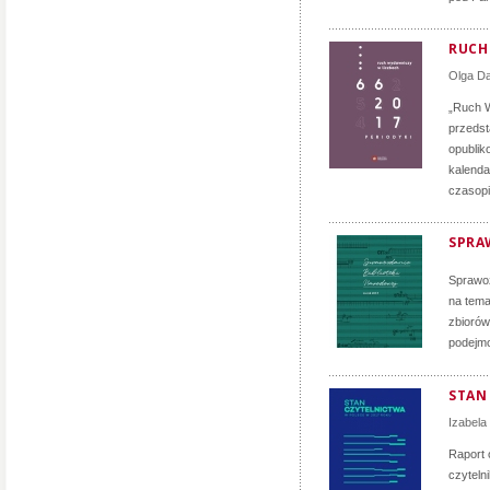
RUCH 
Olga D
„Ruch W
przedst
opublik
kalenda
czasopi
SPRA
Sprawoz
na tema
zbiorów
podejmo
STAN
Izabela
Raport 
czyteln