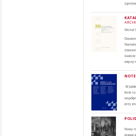
zgromad
KATA
ARCH
Michał
Dwutomo
Narodow
zbiorem
świecie
więcej 
NOTE
W jubil
lecie c
współpr
przy pr
POLIS
Nowy nu
prawa a