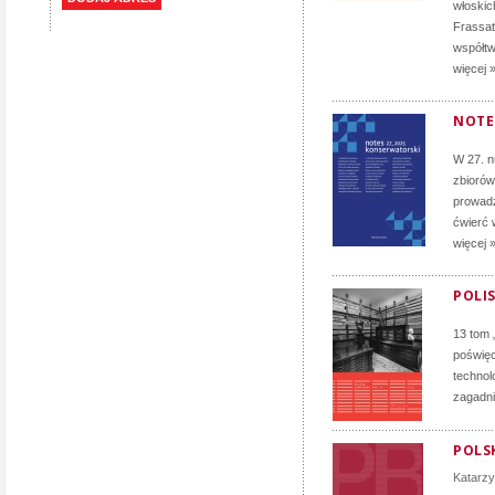
włoskich
Frassati
współtw
więcej 
NOTE
W 27. 
zbiorów
prowadz
ćwierć 
więcej 
POLIS
13 tom 
poświęc
technol
zagadni
POLSK
Katarz