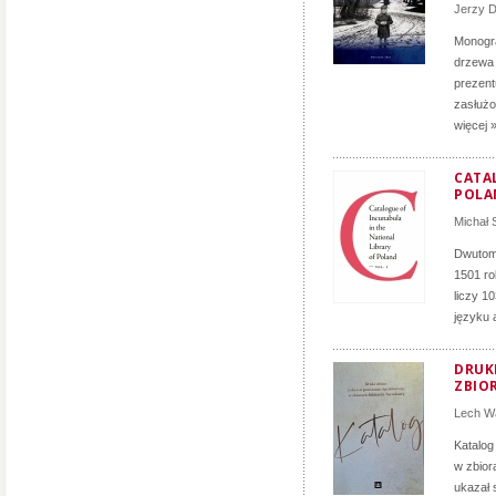
Jerzy D
Monogra
drzewa 
prezent
zasłużon
więcej 
CATA
POLA
Michał
Dwutomo
1501 ro
liczy 1
języku 
DRUK
ZBIO
Lech Wa
Katalog
w zbior
ukazał 