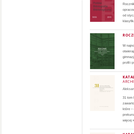
Roczni
opracow
od styc
klasyfi
ROCZN
W najno
otwiera
gimnazj
profil i
KATA
ARCH
Aleksa
31 tom 
zawarto
które –
prekurs
więcej 