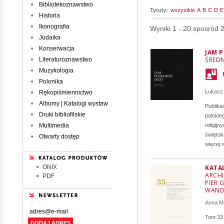
Bibliotekoznawstwo
Tytuły:
wszystkie
A
B
C
D
E
Historia
Ikonografia
Wyniki 1 - 20 sposród 
Judaika
Konserwacja
JAM P
ŚRED
Literaturoznawstwo
Muzykologia
Polonika
Łukasz
Rękopiśmiennictwo
Albumy | Katalogi wystaw
Publika
Druki bibliofilskie
polskie
Multimedia
religij
świętok
Otwarty dostęp
więcej 
ONIX
KATA
ARCHI
PDF
PIER 
WAND
Anna M
Tom 33 
DODAJ ADRES