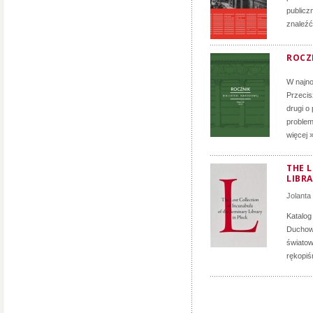
publicz
znaleźć
ROCZN
W najno
Przecis
drugi o
problem
więcej 
THE 
LIBRA
Jolanta
Katalog
Duchown
światow
rękopiś