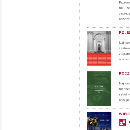
Przewod
roku, s
zapreze
opisem.
POLIS
Najnows
zestawi
zagrani
obszern
ROCZN
Najnows
recenzj
szkolny
opisuje
WIELG