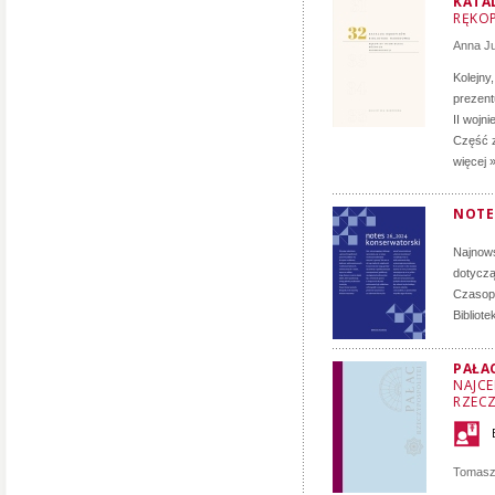
KATA
RĘKOP
Anna J
Kolejny
prezent
II wojn
Część z
więcej 
NOTE
Najnows
dotyczą
Czasopi
Bibliot
PAŁA
NAJCE
RZECZ
Tomasz