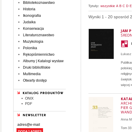
Bibliotekoznawstwo
Tytuły:
wszystkie
A
B
C
D
E
Historia
Ikonografia
Wyniki 1 - 20 sposród 
Judaika
Konserwacja
JAM P
ŚRED
Literaturoznawstwo
Muzykologia
Polonika
Łukasz
Rękopiśmiennictwo
Albumy | Katalogi wystaw
Publika
Druki bibliofilskie
polskie
Multimedia
religij
świętok
Otwarty dostęp
więcej 
ONIX
KATA
ARCHI
PDF
PIER 
WAND
Anna M
Tom 33 
DODAJ ADRES