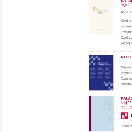
KATA
RĘKOP
Anna J
Kolejny
prezent
II wojn
Część z
więcej 
NOTE
Najnows
dotyczą
Czasopi
Bibliot
PAŁA
NAJCE
RZECZ
Tomasz