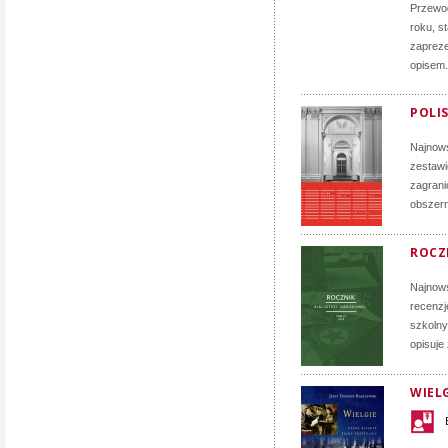
Przewod
roku, s
zapreze
opisem.
POLIS
Najnows
zestawi
zagrani
obszern
ROCZN
Najnows
recenzj
szkolny
opisuje
WIELG