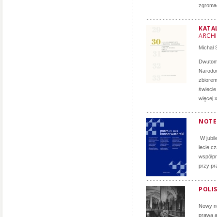
zgromad
KATA
ARCH
Michał
Dwutomo
Narodow
zbiorem
świecie
więcej 
NOTE
W jubil
lecie c
współpr
przy pr
POLIS
Nowy nu
prawa a