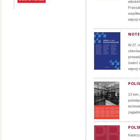
włoskich
Frassati
współtw
więcej 
NOTE
W 27. 
zbiorów
prowadz
ćwierć 
więcej 
POLIS
13 tom 
poświęc
technol
zagadni
POLSK
Katarz