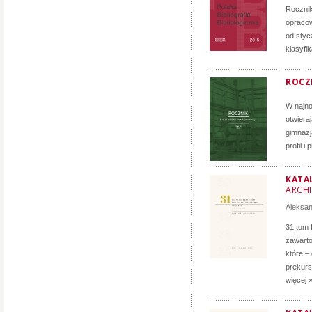
Roczni
opracow
od styc
klasyfi
ROCZN
W najno
otwiera
gimnazj
profil i
KATA
ARCH
Aleksa
31 tom 
zawarto
które –
prekurs
więcej 