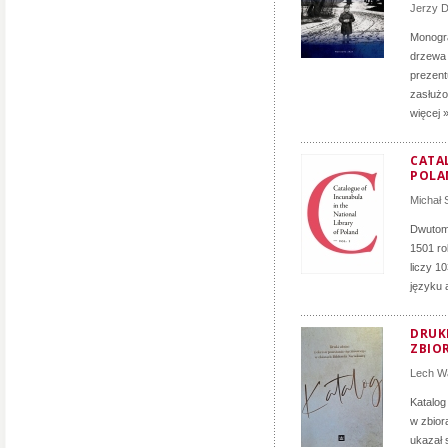
Jerzy D
Monogra
drzewa 
prezent
zasłużon
więcej 
CATA
POLA
Michał
Dwutomo
1501 ro
liczy 1
języku 
DRUK
ZBIO
Lech Wa
Katalog
w zbior
ukazał 