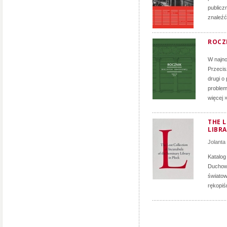
publicz
znaleźć
ROCZN
W najno
Przecis
drugi o
problem
więcej 
THE 
LIBRA
Jolanta
Katalog
Duchown
światow
rękopiś