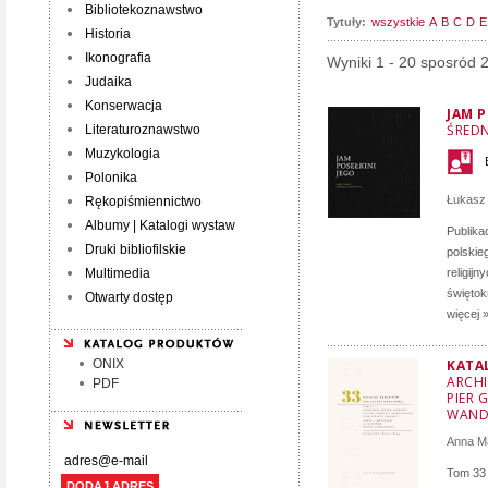
Bibliotekoznawstwo
Tytuły:
wszystkie
A
B
C
D
E
Historia
Ikonografia
Wyniki 1 - 20 sposród 
Judaika
Konserwacja
JAM P
ŚRED
Literaturoznawstwo
Muzykologia
Polonika
Łukasz
Rękopiśmiennictwo
Albumy | Katalogi wystaw
Publika
Druki bibliofilskie
polskie
Multimedia
religij
świętok
Otwarty dostęp
więcej 
ONIX
KATA
ARCHI
PDF
PIER 
WAND
Anna M
Tom 33 
DODAJ ADRES