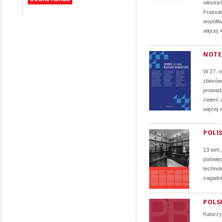
włoskich
Frassati
współtw
więcej 
NOTE
W 27. 
zbiorów
prowadz
ćwierć 
więcej 
POLIS
13 tom 
poświęc
technol
zagadni
POLSK
Katarz