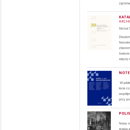
zgromad
KATA
ARCH
Michał
Dwutomo
Narodow
zbiorem
świecie
więcej 
NOTE
W jubil
lecie c
współpr
przy pr
POLIS
Nowy nu
prawa a