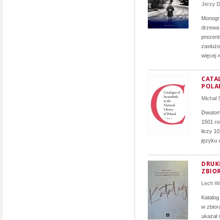
Jerzy D
Monogra
drzewa 
prezent
zasłużon
więcej 
CATA
POLA
Michał
Dwutomo
1501 ro
liczy 1
języku 
DRUK
ZBIO
Lech Wa
Katalog
w zbior
ukazał 