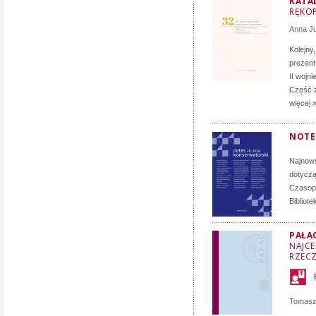
KATA
RĘKOP
Anna J
Kolejny
prezent
II wojn
Część z
więcej 
NOTE
Najnows
dotyczą
Czasopi
Bibliot
PAŁA
NAJCE
RZECZ
Tomasz