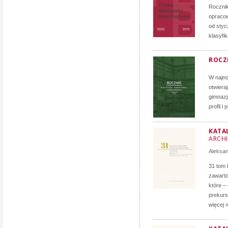
Roczni
opracow
od styc
klasyfi
ROCZN
W najno
otwiera
gimnazj
profil i
KATA
ARCH
Aleksa
31 tom 
zawarto
które –
prekurs
więcej 