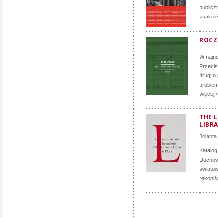
publicz
znaleźć
ROCZN
W najno
Przecis
drugi o
problem
więcej 
THE 
LIBRA
Jolanta
Katalog
Duchown
światow
rękopiś