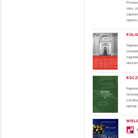
Przewod
roku, s
zapreze
opisem.
POLIS
Najnows
zestawi
zagrani
obszern
ROCZN
Najnows
recenzj
szkolny
opisuje
WIELG