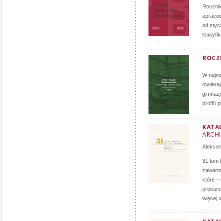
Roczni
opracow
od styc
klasyfi
ROCZN
W najno
otwiera
gimnazj
profil i
KATA
ARCH
Aleksa
31 tom 
zawarto
które –
prekurs
więcej 