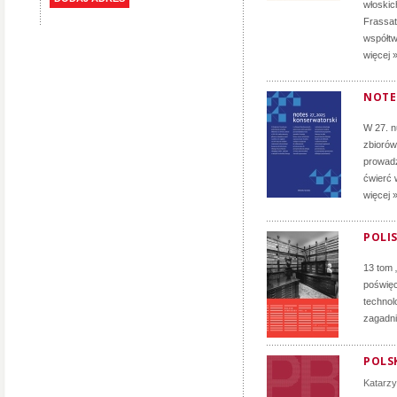
włoskich
Frassati
współtw
więcej 
NOTE
W 27. 
zbiorów
prowadz
ćwierć 
więcej 
POLIS
13 tom 
poświęc
technol
zagadni
POLSK
Katarz