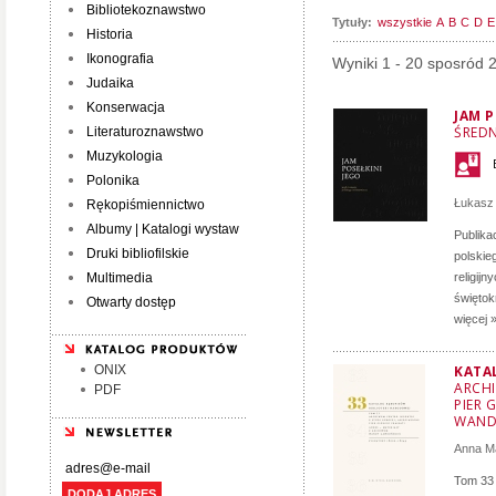
Bibliotekoznawstwo
Tytuły:
wszystkie
A
B
C
D
E
Historia
Ikonografia
Wyniki 1 - 20 sposród 
Judaika
Konserwacja
JAM P
ŚRED
Literaturoznawstwo
Muzykologia
Polonika
Łukasz
Rękopiśmiennictwo
Albumy | Katalogi wystaw
Publika
Druki bibliofilskie
polskie
Multimedia
religij
świętok
Otwarty dostęp
więcej 
ONIX
KATA
ARCHI
PDF
PIER 
WAND
Anna M
Tom 33 
DODAJ ADRES