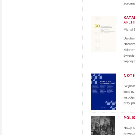
zgromad
KATA
ARCH
Michał
Dwutomo
Narodow
zbiorem
świecie
więcej 
NOTE
W jubil
lecie c
współpr
przy pr
POLIS
Nowy nu
prawa a