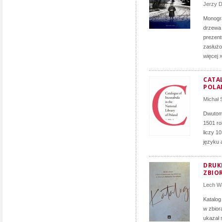
Jerzy D
Monogra
drzewa 
prezent
zasłużon
więcej 
CATA
POLA
Michał
Dwutomo
1501 ro
liczy 1
języku 
DRUK
ZBIO
Lech Wa
Katalog
w zbior
ukazał 