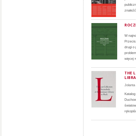
publicz
znaleźć
ROCZN
W najno
Przecis
drugi o
problem
więcej 
THE 
LIBRA
Jolanta
Katalog
Duchown
światow
rękopiś