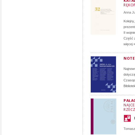
KATA
RĘKOP
Anna J
Kolejny
prezent
II wojn
Część z
więcej 
NOTE
Najnows
dotyczą
Czasopi
Bibliot
PAŁA
NAJCE
RZECZ
Tomasz