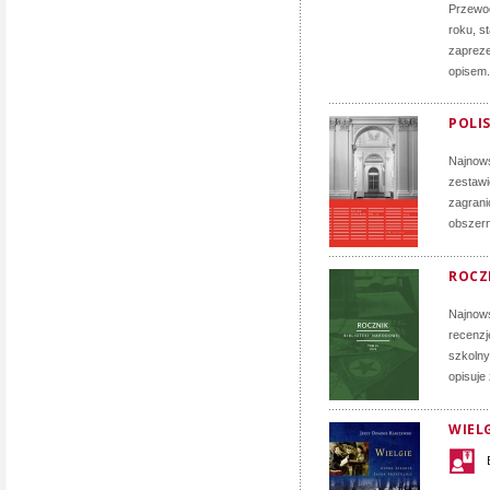
Przewod
roku, s
zapreze
opisem.
POLIS
Najnows
zestawi
zagrani
obszern
ROCZN
Najnows
recenzj
szkolny
opisuje
WIELG