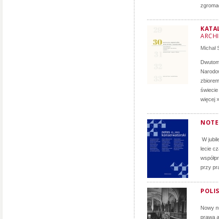
zgromad
KATA
ARCH
Michał
Dwutomo
Narodow
zbiorem
świecie
więcej 
NOTE
W jubil
lecie c
współpr
przy pr
POLIS
Nowy nu
prawa a