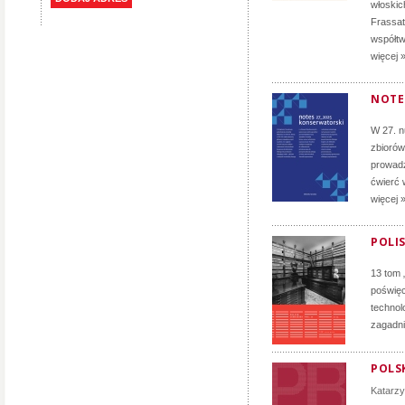
włoskich
Frassati
współtw
więcej 
NOTE
W 27. 
zbiorów
prowadz
ćwierć 
więcej 
POLIS
13 tom 
poświęc
technol
zagadni
POLSK
Katarz