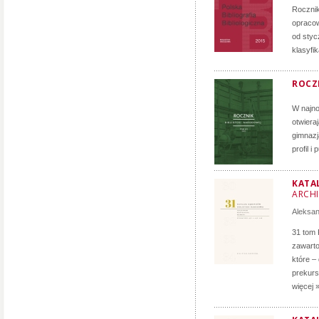
Roczni
opracow
od styc
klasyfi
ROCZN
W najno
otwiera
gimnazj
profil i
KATA
ARCH
Aleksa
31 tom 
zawarto
które –
prekurs
więcej 