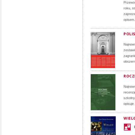
Przewod
roku, s
zapreze
opisem.
POLIS
Najnows
zestawi
zagrani
obszern
ROCZN
Najnows
recenzj
szkolny
opisuje
WIELG