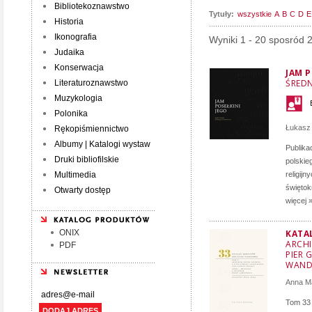
Bibliotekoznawstwo
Tytuły:
wszystkie
A
B
C
D
E
Historia
Ikonografia
Wyniki 1 - 20 sposród 
Judaika
Konserwacja
JAM P
ŚRED
Literaturoznawstwo
Muzykologia
Polonika
Łukasz
Rękopiśmiennictwo
Albumy | Katalogi wystaw
Publika
Druki bibliofilskie
polskie
Multimedia
religij
świętok
Otwarty dostęp
więcej 
ONIX
KATA
ARCHI
PDF
PIER 
WAND
Anna M
Tom 33 
DODAJ ADRES