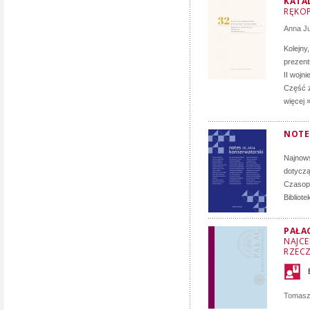
KATA
RĘKOP
Anna J
Kolejny
prezent
II wojn
Część z
więcej 
NOTE
Najnows
dotyczą
Czasopi
Bibliot
PAŁA
NAJCE
RZECZ
Tomasz