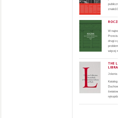
publicz
znaleźć
ROCZN
W najno
Przecis
drugi o
problem
więcej 
THE 
LIBRA
Jolanta
Katalog
Duchown
światow
rękopiś