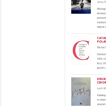
Jerzy D
Monogra
drzewa 
prezent
zasłużon
więcej 
CATA
POLA
Michał
Dwutomo
1501 ro
liczy 1
języku 
DRUK
ZBIO
Lech Wa
Katalog
w zbior
ukazał 