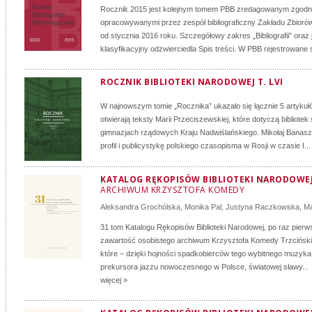
Rocznik 2015 jest kolejnym tomem PBB zredagowanym zgodn
opracowywanymi przez zespół bibliograficzny Zakładu Zbiorów
od stycznia 2016 roku. Szczegółowy zakres „Bibliografii” oraz
klasyfikacyjny odzwierciedla Spis treści. W PBB rejestrowane s
ROCZNIK BIBLIOTEKI NARODOWEJ T. LVI
W najnowszym tomie „Rocznika” ukazało się łącznie 5 artyku
otwierają teksty Marii Przeciszewskiej, które dotyczą bibliote
gimnazjach rządowych Kraju Nadwiślańskiego. Mikołaj Banasz
profil i publicystykę polskiego czasopisma w Rosji w czasie I...
KATALOG RĘKOPISÓW BIBLIOTEKI NARODOWEJ:
ARCHIWUM KRZYSZTOFA KOMEDY
Aleksandra Grochólska
,
Monika Pal
,
Justyna Raczkowska
,
Ma
31 tom Katalogu Rękopisów Biblioteki Narodowej, po raz pierw
zawartość osobistego archiwum Krzysztofa Komedy Trzcińsk
które – dzięki hojności spadkobierców tego wybitnego muzyk
prekursora jazzu nowoczesnego w Polsce, światowej sławy...
więcej »