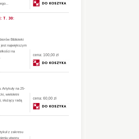
ego...
 T. 30:
orów Biblioteki
jest największym
elkości na
cena:
100,00 zł
.
 Artykuły na 25-
i, wieloletni
cena:
60,00 zł
i, służący radą
rtykuł z zakresu
ieniu utworu