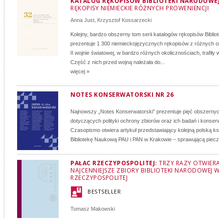
KATALOG RĘKOPISÓW BIBLIOTEKI NARODOWEJ:
RĘKOPISY NIEMIECKIE RÓŻNYCH PROWENIENCJI
Anna Just
,
Krzysztof Kossarzecki
Kolejny, bardzo obszerny tom serii katalogów rękopisów Biblio
prezentuje 1 300 niemieckojęzycznych rękopisów z różnych o
II wojnie światowej, w bardzo różnych okolicznościach, trafiły
Część z nich przed wojną należała do...
więcej »
NOTES KONSERWATORSKI NR 26
Najnowszy „Notes Konserwatorski” prezentuje pięć obszernyc
dotyczących polityki ochrony zbiorów oraz ich badań i konserw
Czasopismo otwiera artykuł przedstawiający kolejną polską ks
Bibliotekę Naukową PAU i PAN w Krakowie – sprawującą pieczę
PAŁAC RZECZYPOSPOLITEJ:
TRZY RAZY OTWIER
NAJCENNIEJSZE ZBIORY BIBLIOTEKI NARODOWEJ 
RZECZYPOSPOLITEJ
BESTSELLER
Tomasz Makowski