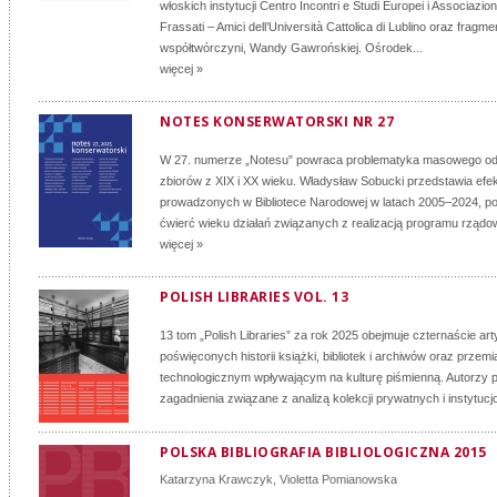
włoskich instytucji Centro Incontri e Studi Europei i Associazio
Frassati – Amici dell’Università Cattolica di Lublino oraz fragm
współtwórczyni, Wandy Gawrońskiej. Ośrodek...
więcej »
NOTES KONSERWATORSKI NR 27
W 27. numerze „Notesu” powraca problematyka masowego o
zbiorów z XIX i XX wieku. Władysław Sobucki przedstawia efe
prowadzonych w Bibliotece Narodowej w latach 2005–2024, 
ćwierć wieku działań związanych z realizacją programu rządo
więcej »
POLISH LIBRARIES VOL. 13
13 tom „Polish Libraries” za rok 2025 obejmuje czternaście ar
poświęconych historii książki, bibliotek i archiwów oraz przem
technologicznym wpływającym na kulturę piśmienną. Autorzy 
zagadnienia związane z analizą kolekcji prywatnych i instytucjo
POLSKA BIBLIOGRAFIA BIBLIOLOGICZNA 2015
Katarzyna Krawczyk
,
Violetta Pomianowska