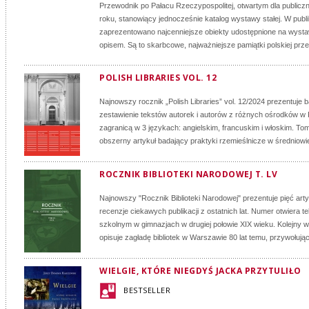
Przewodnik po Pałacu Rzeczypospolitej, otwartym dla publicz
roku, stanowiący jednocześnie katalog wystawy stałej. W publi
zaprezentowano najcenniejsze obiekty udostępnione na wysta
opisem. Są to skarbcowe, najważniejsze pamiątki polskiej przesz
POLISH LIBRARIES VOL. 12
Najnowszy rocznik „Polish Libraries” vol. 12/2024 prezentuje
zestawienie tekstów autorek i autorów z różnych ośrodków w 
zagranicą w 3 językach: angielskim, francuskim i włoskim. To
obszerny artykuł badający praktyki rzemieślnicze w średniowi
ROCZNIK BIBLIOTEKI NARODOWEJ T. LV
Najnowszy "Rocznik Biblioteki Narodowej" prezentuje pięć arty
recenzje ciekawych publikacji z ostatnich lat. Numer otwiera t
szkolnym w gimnazjach w drugiej połowie XIX wieku. Kolejny w
opisuje zagładę bibliotek w Warszawie 80 lat temu, przywołując
WIELGIE, KTÓRE NIEGDYŚ JACKA PRZYTULIŁO
BESTSELLER