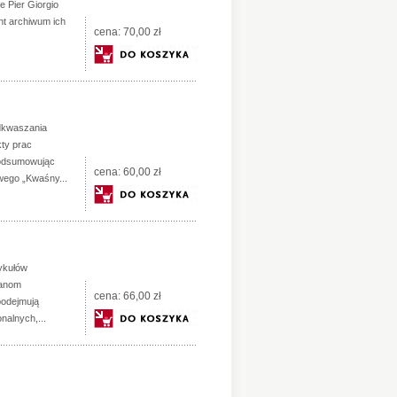
ne Pier Giorgio
ent archiwum ich
cena:
70,00 zł
dkwaszania
kty prac
podsumowując
cena:
60,00 zł
wego „Kwaśny...
tykułów
ianom
cena:
66,00 zł
podejmują
nalnych,...