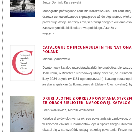
Jerzy Dominik Karczewski
Monografia poświęcona rodzinie Karczewskich – linii rodzinne
drzewa genealogicznego sięgającego aż do piętnastego wieku
prezentuje dzieje siedziby i miejsca związanego z wieloma os
zasłużonymi dla bibliotekarstwa polskiego. A także z...
więcej »
CATALOGUE OF INCUNABULA IN THE NATIONAL
POLAND
Michał Spandowski
Dwutomowy katalog przedstawia zbiór inkunabułów, pierwszy
1501 roku, w Bibliotece Narodowej, który obecnie, po 70 latac
liczy 1034 edycje (w 1131 egzemplarzach). Katalog został op
języku angielskim (w tłumaczeniu dr Elżbiety Olechowskiej), by
DRUKI ULOTNE Z OKRESU POWSTANIA STYCZ
ZBIORACH BIBLIOTEKI NARODOWEJ. KATALOG
Lech Walkiewicz
,
Marcin Wolniewicz
Katalog druków ulotnych z okresu powstania styczniowego,
w zbiorach Zakładu Dokumentów Życia Społecznego Biblioteki
ukazał się w sto sześćdziesiątą rocznicę powstania. Prezento