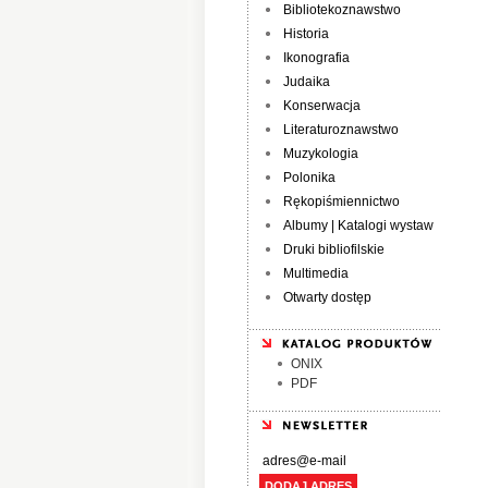
Bibliotekoznawstwo
Historia
Ikonografia
Judaika
Konserwacja
Literaturoznawstwo
Muzykologia
Polonika
Rękopiśmiennictwo
Albumy | Katalogi wystaw
Druki bibliofilskie
Multimedia
Otwarty dostęp
ONIX
PDF
DODAJ ADRES