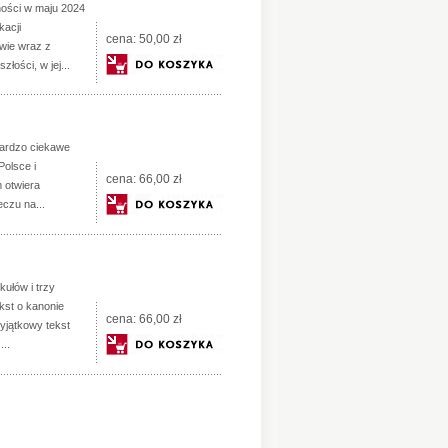
ności w maju 2024
kacji
cena:
50,00 zł
wie wraz z
łości, w jej...
 bardzo ciekawe
Polsce i
cena:
66,00 zł
m otwiera
eczu na...
kułów i trzy
ekst o kanonie
cena:
66,00 zł
yjątkowy tekst
...