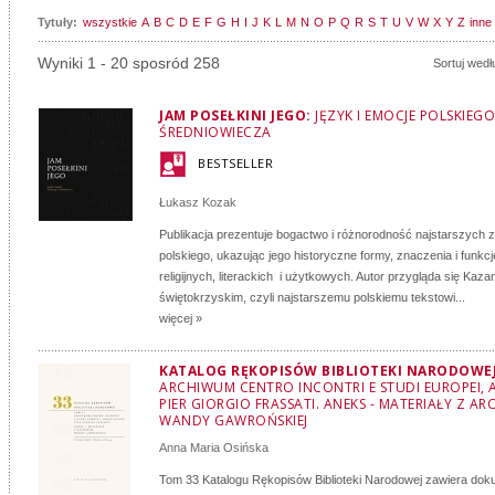
Tytuły:
wszystkie
A
B
C
D
E
F
G
H
I
J
K
L
M
N
O
P
Q
R
S
T
U
V
W
X
Y
Z
inne
Wyniki 1 - 20 sposród 258
Sortuj wedł
JAM POSEŁKINI JEGO:
JĘZYK I EMOCJE POLSKIEGO
ŚREDNIOWIECZA
BESTSELLER
Łukasz Kozak
Publikacja prezentuje bogactwo i różnorodność najstarszych 
polskiego, ukazując jego historyczne formy, znaczenia i funkc
religijnych, literackich i użytkowych. Autor przygląda się Kaza
świętokrzyskim, czyli najstarszemu polskiemu tekstowi...
więcej »
KATALOG RĘKOPISÓW BIBLIOTEKI NARODOWEJ:
ARCHIWUM CENTRO INCONTRI E STUDI EUROPEI, 
PIER GIORGIO FRASSATI. ANEKS - MATERIAŁY Z A
WANDY GAWROŃSKIEJ
Anna Maria Osińska
Tom 33 Katalogu Rękopisów Biblioteki Narodowej zawiera doku