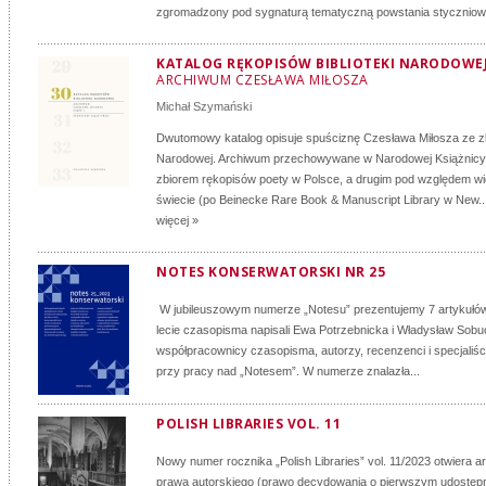
zgromadzony pod sygnaturą tematyczną powstania styczniow
KATALOG RĘKOPISÓW BIBLIOTEKI NARODOWEJ:
ARCHIWUM CZESŁAWA MIŁOSZA
Michał Szymański
Dwutomowy katalog opisuje spuściznę Czesława Miłosza ze zbi
Narodowej. Archiwum przechowywane w Narodowej Książnicy 
zbiorem rękopisów poety w Polsce, a drugim pod względem wi
świecie (po Beinecke Rare Book & Manuscript Library w New..
więcej »
NOTES KONSERWATORSKI NR 25
W jubileuszowym numerze „Notesu” prezentujemy 7 artykułów.
lecie czasopisma napisali Ewa Potrzebnicka i Władysław Sobuck
współpracownicy czasopisma, autorzy, recenzenci i specjaliśc
przy pracy nad „Notesem”. W numerze znalazła...
POLISH LIBRARIES VOL. 11
Nowy numer rocznika „Polish Libraries” vol. 11/2023 otwiera a
prawa autorskiego (prawo decydowania o pierwszym udostępn