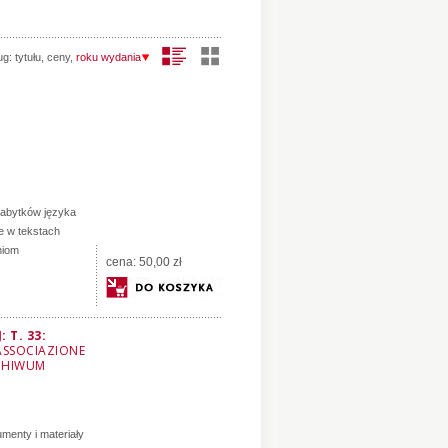
ug:
tytułu
,
ceny
,
roku wydania
zabytków języka
je w tekstach
niom
cena:
50,00 zł
 T. 33:
ASSOCIAZIONE
RCHIWUM
menty i materiały