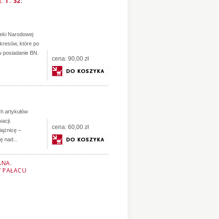
 T. 32:
teki Narodowej
kresów, które po
 w posiadanie BN.
cena:
90,00 zł
h artykułów
acji.
cena:
60,00 zł
iążnicę –
 nad...
ANA.
W PAŁACU