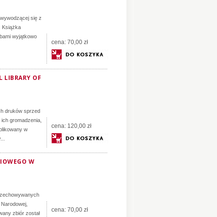
j wywodzącej się z
. Książka
obami wyjątkowo
cena:
70,00 zł
 LIBRARY OF
ch druków sprzed
h ich gromadzenia,
cena:
120,00 zł
ublikowany w
...
NIOWEGO W
 przechowywanych
 Narodowej,
cena:
70,00 zł
wany zbiór został