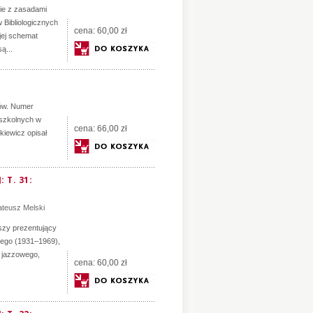
ie z zasadami
 Bibliologicznych
cena:
60,00 zł
 jej schemat
ą...
łów. Numer
k szkolnych w
cena:
66,00 zł
kiewicz opisał
 T. 31:
teusz Melski
szy prezentujący
iego (1931–1969),
a jazzowego,
cena:
60,00 zł