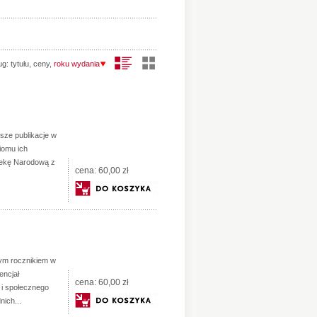
ug:
tytułu
,
ceny
,
roku wydania
jsze publikacje w
ziomu ich
tekę Narodową z
cena:
60,00 zł
tym rocznikiem w
encjał
cena:
60,00 zł
a i społecznego
ich...