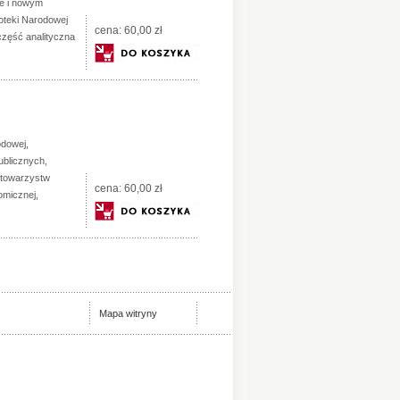
ie i nowym
ioteki Narodowej
cena:
60,00 zł
część analityczna
.
odowej,
ublicznych,
 towarzystw
cena:
60,00 zł
omicznej,
Mapa witryny