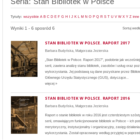
Seria: Stan Bibliotek w Polsce
Tytuły:
wszystkie
A
B
C
D
E
F
G
H
I
J
K
L
M
N
O
P
Q
R
S
T
U
V
W
X
Y
Z
inne
Wyniki 1 - 6 sposród 6
Sortuj wedł
STAN BIBLIOTEK W POLSCE. RAPORT 2017
Barbara Budyńska
,
Małgorzata Jezierska
„Stan Bibliotek w Polsce. Raport 2017”, podobnie jak wcześnie
serii, zawiera analizę stanu bibliotek, zasobów i usług oraz po
wykorzystania. Jej podstawą są dane pozyskane przez Biblio
Głównego Urzędu Statystycznego (GUS), dotyczące...
więcej »
STAN BIBLIOTEK W POLSCE. RAPORT 2016
Barbara Budyńska
,
Małgorzata Jezierska
Raport o stanie bibliotek w roku 2016 jest czterdziestym szós
serii, omawiającym funkcjonowanie bibliotek w Polsce – ich pot
merytoryczny, instytucjonalny i organizacyjny, zasięg działani
wykorzystania. Został opracowany według przyjętej w poprzedn