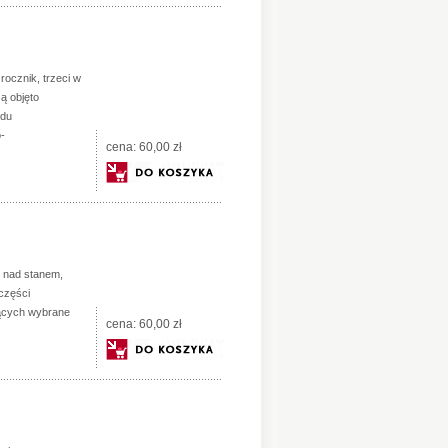
rocznik, trzeci w
ą objęto
ędu
-
cena:
60,00 zł
ń nad stanem,
 części
ujących wybrane
cena:
60,00 zł