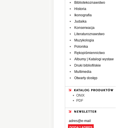
Bibliotekoznawstwo
Historia
Ikonografia
Judaika
Konserwacja
Literaturoznawstwo
Muzykologia
Polonika
Rękopiśmiennictwo
Albumy | Katalogi wystaw
Druki bibliofilskie
Multimedia
Otwarty dostęp
ONIX
PDF
DODAJ ADRES