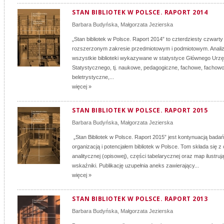
STAN BIBLIOTEK W POLSCE. RAPORT 2014
Barbara Budyńska
,
Małgorzata Jezierska
„Stan bibliotek w Polsce. Raport 2014” to czterdziesty czwarty 
rozszerzonym zakresie przedmiotowym i podmiotowym. Analiz
wszystkie biblioteki wykazywane w statystyce Głównego Urz
Statystycznego, tj. naukowe, pedagogiczne, fachowe, fachowo
beletrystyczne,...
więcej »
STAN BIBLIOTEK W POLSCE. RAPORT 2015
Barbara Budyńska
,
Małgorzata Jezierska
„Stan Bibliotek w Polsce. Raport 2015” jest kontynuacją bada
organizacją i potencjałem bibliotek w Polsce. Tom składa się z
analitycznej (opisowej), części tabelarycznej oraz map ilustr
wskaźniki. Publikację uzupełnia aneks zawierający...
więcej »
STAN BIBLIOTEK W POLSCE. RAPORT 2013
Barbara Budyńska
,
Małgorzata Jezierska