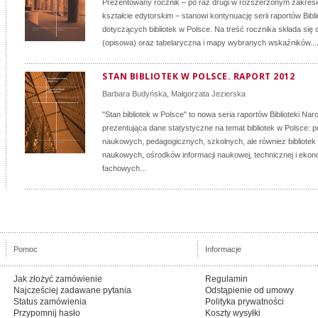
Prezentowany rocznik – po raz drugi w rozszerzonym zakres
kształcie edytorskim – stanowi kontynuację serii raportów Bibl
dotyczących bibliotek w Polsce. Na treść rocznika składa się 
(opisowa) oraz tabelaryczna i mapy wybranych wskaźników...
STAN BIBLIOTEK W POLSCE. RAPORT 2012
Barbara Budyńska
,
Małgorzata Jezierska
"Stan bibliotek w Polsce" to nowa seria raportów Biblioteki Nar
prezentująca dane statystyczne na temat bibliotek w Polsce: p
naukowych, pedagogicznych, szkolnych, ale równiez bibliotek
naukowych, ośrodków informacji naukowej, technicznej i ekon
fachowych...
Pomoc
Informacje
Jak złożyć zamówienie
Regulamin
Najcześciej zadawane pytania
Odstąpienie od umowy
Status zamówienia
Polityka prywatności
Przypomnij hasło
Koszty wysyłki