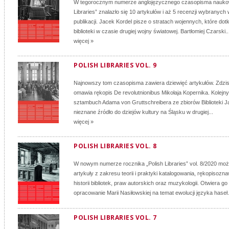
W tegorocznym numerze anglojęzycznego czasopisma nauko
Libraries” znalazło się 10 artykułów i aż 5 recenzji wybranyc
publikacji. Jacek Kordel pisze o stratach wojennych, które dot
biblioteki w czasie drugiej wojny światowej. Bartłomiej Czarski..
więcej »
POLISH LIBRARIES VOL. 9
Najnowszy tom czasopisma zawiera dziewięć artykułów. Zdzis
omawia rękopis De revolutnionibus Mikołaja Kopernika. Kolejny
sztambuch Adama von Gruttschreibera ze zbiorów Biblioteki Jag
nieznane źródło do dziejów kultury na Śląsku w drugiej...
więcej »
POLISH LIBRARIES VOL. 8
W nowym numerze rocznika „Polish Libraries” vol. 8/2020 mo
artykuły z zakresu teorii i praktyki katalogowania, rękopisozna
historii bibliotek, praw autorskich oraz muzykologii. Otwiera g
opracowanie Marii Nasiłowskiej na temat ewolucji języka haseł.
POLISH LIBRARIES VOL. 7