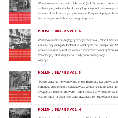
W nowym numerze „Polish Libraries” (vol. 7) można znaleźć a
archiwistyki, historii bibliotek, socjologii książki, konserwacji 
historii sztuki. Otwiera go opracowanie Patryka Sapały na tem
bezcennego źródła historycznego w postaci...
POLISH LIBRARIES VOL. 6
W nowym numerze anglojęzycznego rocznika „Polish Libraries
znaleźć artykuł Agaty Pietrzak o kolekcjonerze Philippie von S
proweniencjach rysunków wielkich mistrzów z kolekcji Stanisł
Potockiego, tekst Wojciecha Kordyzona poświęcony...
więcej »
POLISH LIBRARIES VOL. 5
"Polish Libraries" to wydawany przez Bibliotekę Narodową an
periodyk, prezentujący najciekawsze aktualne zagadnienia i 
związane z bibliotekarstwem. Tom 5 otwiera artykuł na temat si
Polsce (stan na 2015 rok) autorstwa Barbary Budyńskiej i Małg
POLISH LIBRARIES VOL. 4