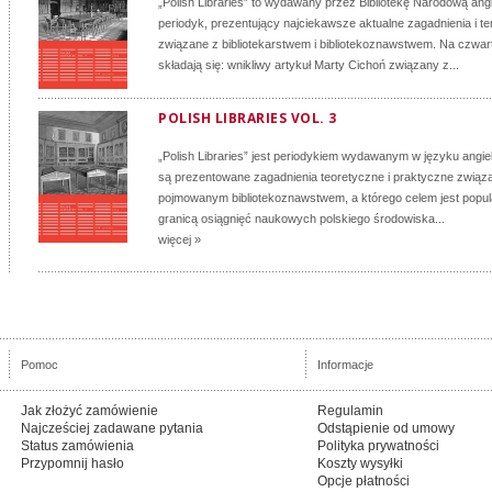
„Polish Libraries” to wydawany przez Bibliotekę Narodową an
periodyk, prezentujący najciekawsze aktualne zagadnienia i 
związane z bibliotekarstwem i bibliotekoznawstwem. Na czwart
składają się: wnikliwy artykuł Marty Cichoń związany z...
POLISH LIBRARIES VOL. 3
„Polish Libraries” jest periodykiem wydawanym w języku angie
są prezentowane zagadnienia teoretyczne i praktyczne związ
pojmowanym bibliotekoznawstwem, a którego celem jest popul
granicą osiągnięć naukowych polskiego środowiska...
więcej »
Pomoc
Informacje
Jak złożyć zamówienie
Regulamin
Najcześciej zadawane pytania
Odstąpienie od umowy
Status zamówienia
Polityka prywatności
Przypomnij hasło
Koszty wysyłki
Opcje płatności