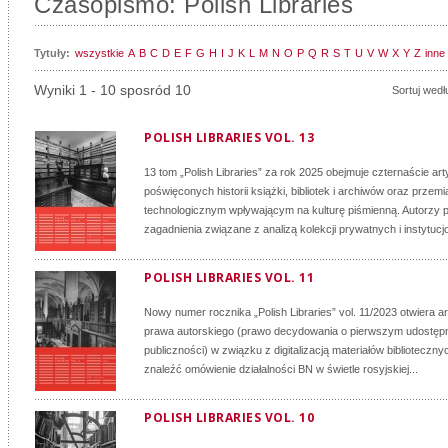
Czasopismo: Polish Libraries
Tytuły:
wszystkie
A
B
C
D
E
F
G
H
I
J
K
L
M
N
O
P
Q
R
S
T
U
V
W
X
Y
Z
inne
Wyniki 1 - 10 sposród 10
Sortuj wedł
POLISH LIBRARIES VOL. 13
13 tom „Polish Libraries” za rok 2025 obejmuje czternaście ar
poświęconych historii książki, bibliotek i archiwów oraz przem
technologicznym wpływającym na kulturę piśmienną. Autorzy 
zagadnienia związane z analizą kolekcji prywatnych i instytucjo
POLISH LIBRARIES VOL. 11
Nowy numer rocznika „Polish Libraries” vol. 11/2023 otwiera a
prawa autorskiego (prawo decydowania o pierwszym udostępn
publiczności) w związku z digitalizacją materiałów biblioteczn
znaleźć omówienie działalności BN w świetle rosyjskiej...
POLISH LIBRARIES VOL. 10