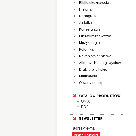
Bibliotekoznawstwo
Historia
Ikonografia
Judaika
Konserwacja
Literaturoznawstwo
Muzykologia
Polonika
Rękopiśmiennictwo
Albumy | Katalogi wystaw
Druki bibliofilskie
Multimedia
Otwarty dostęp
ONIX
PDF
DODAJ ADRES