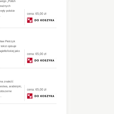
wego „Polish
h ważnych
knęły polskie
cena:
65,00 zł
.
ław Pietrzyk
 tekst opisuje
iellońskiej jako
cena:
65,00 zł
żna znaleźć
wstwa, arabistyki,
cena:
65,00 zł
o obszerne
..