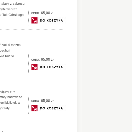
rtykuły z zakresu
zabytków oraz
cena:
65,00 zł
at Tek Górskiego,
” vol. 6 można
toschu i
awa Kostki
cena:
65,00 zł
glojęzyczny
tematy badawcze
cena:
65,00 zł
eci bibliotek w
orzaty...