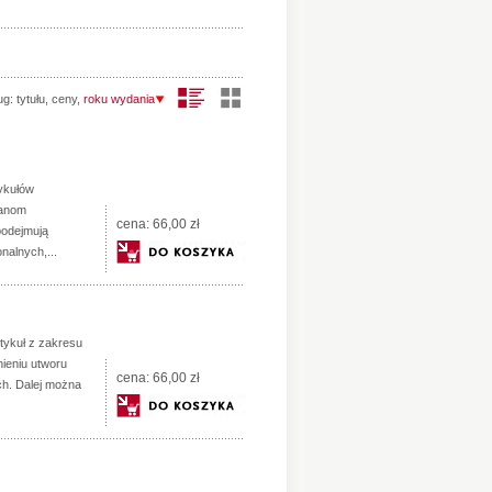
ug:
tytułu
,
ceny
,
roku wydania
tykułów
ianom
cena:
66,00 zł
podejmują
nalnych,...
rtykuł z zakresu
ieniu utworu
cena:
66,00 zł
ych. Dalej można