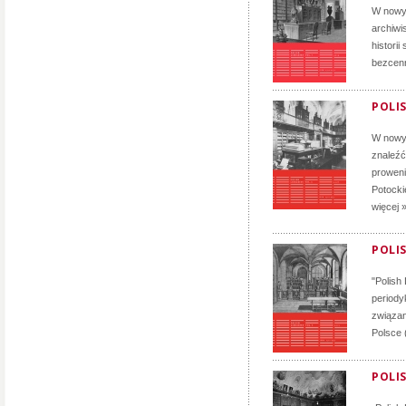
W nowym
archiwis
histori
bezcenn
POLIS
W nowym
znaleźć
proweni
Potocki
więcej 
POLIS
"Polish
periody
związan
Polsce 
POLIS