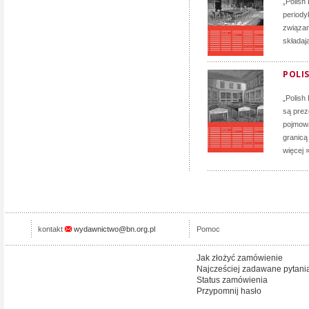
„Polish
periody
związan
składaj
POLIS
„Polish
są prez
pojmowa
granicą
więcej 
kontakt
wydawnictwo@bn.org.pl
Pomoc
Jak złożyć zamówienie
Najcześciej zadawane pytani
Status zamówienia
Przypomnij hasło