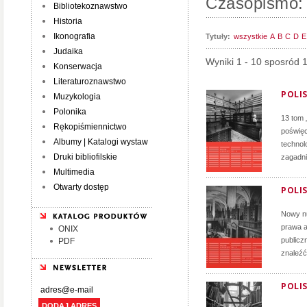
Czasopismo: 
Bibliotekoznawstwo
Historia
Ikonografia
Tytuły:
wszystkie
A
B
C
D
E
Judaika
Wyniki 1 - 10 sposród 
Konserwacja
Literaturoznawstwo
POLIS
Muzykologia
Polonika
13 tom 
Rękopiśmiennictwo
poświęc
Albumy | Katalogi wystaw
technol
Druki bibliofilskie
zagadni
Multimedia
Otwarty dostęp
POLIS
Nowy nu
prawa a
ONIX
publicz
PDF
znaleźć
POLIS
DODAJ ADRES