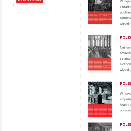
W tego
Librari
publika
bibliote
więcej 
POLIS
Najnows
omawia 
sztambu
nieznan
więcej 
POLIS
W nowym
artykuł
histori
opracow
POLIS