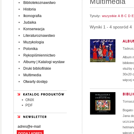
Multimedia
Bibliotekoznawstwo
Historia
Ikonografia
Tytuły:
wszystkie
A
B
C
D
E
Judaika
Wyniki 1 - 4 sposród 4
Konserwacja
Literaturoznawstwo
ALBU
Muzykologia
Polonika
Tadeus
Rękopiśmiennictwo
Album n
Albumy | Katalogi wystaw
bibliote
Druki bibliofilskie
służby 
30x20 c
Multimedia
więcej 
Otwarty dostęp
BIBLI
ONIX
Tomasz
PDF
Bogato 
Jana do
uczczen
hetmana
więcej 
DODAJ ADRES