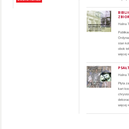
BIBLI
ZBIO
Halina
Publikac
Ordynac
stan ko
obok te
więcej 
PSAŁ
Halina
Płyta z
kart ko
chrysto
dekorac
więcej 