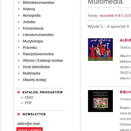
Multimedia
Bibliotekoznawstwo
Historia
Ikonografia
Tytuły:
wszystkie
A
B
C
D
E
Judaika
Wyniki 1 - 4 sposród 4
Konserwacja
Literaturoznawstwo
ALBU
Muzykologia
Polonika
Tadeus
Rękopiśmiennictwo
Album n
Albumy | Katalogi wystaw
bibliote
Druki bibliofilskie
służby 
30x20 c
Multimedia
więcej 
Otwarty dostęp
BIBLI
ONIX
Tomasz
PDF
Bogato 
Jana do
uczczen
hetmana
więcej 
DODAJ ADRES