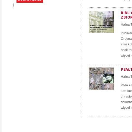
BIBLI
ZBIO
Halina
Publikac
Ordynac
stan ko
obok te
więcej 
PSAŁ
Halina
Płyta z
kart ko
chrysto
dekorac
więcej 