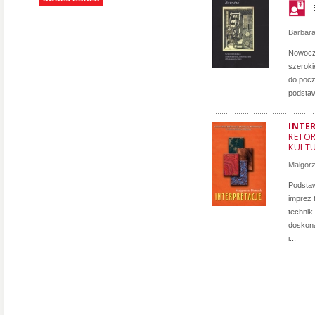
Barbar
Nowocze
szeroki
do pocz
podstaw
INTE
RETOR
KULT
Małgorz
Podstaw
imprez 
technik
doskona
i...