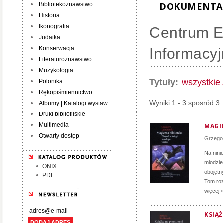
DOKUMENTAC
Bibliotekoznawstwo
Historia
Ikonografia
Centrum Ed
Judaika
Konserwacja
Informacyj
Literaturoznawstwo
Muzykologia
Tytuły:
wszystkie
Polonika
Rękopiśmiennictwo
Wyniki 1 - 3 sposród 3
Albumy | Katalogi wystaw
Druki bibliofilskie
Multimedia
MAGI
Otwarty dostęp
Grzego
Na ninie
młodzie
ONIX
obojętn
PDF
Tom roz
więcej 
KSIĄ
DODAJ ADRES