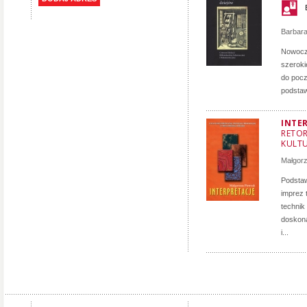
Barbar
Nowocze
szeroki
do pocz
podstaw
INTE
RETOR
KULT
Małgorz
Podstaw
imprez 
technik
doskona
i...