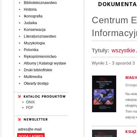
DOKUMENTAC
Bibliotekoznawstwo
Historia
Ikonografia
Centrum Ed
Judaika
Konserwacja
Informacyj
Literaturoznawstwo
Muzykologia
Tytuły:
wszystkie
Polonika
Rękopiśmiennictwo
Wyniki 1 - 3 sposród 3
Albumy | Katalogi wystaw
Druki bibliofilskie
Multimedia
MAGI
Otwarty dostęp
Grzego
Na ninie
młodzie
ONIX
obojętn
PDF
Tom roz
więcej 
KSIĄ
DODAJ ADRES