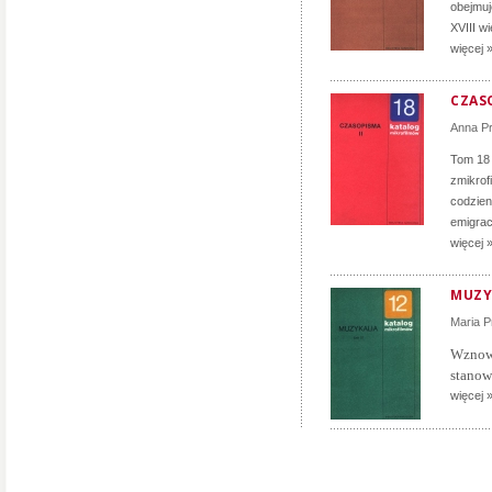
obejmuj
XVIII w
więcej 
CZASO
Anna P
Tom 18 
zmikrof
codzien
emigrac
więcej 
MUZYK
Maria 
Wznow
stanow
więcej 