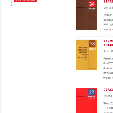
STARE
Michał
Tom 34 
obejmuj
XVIII w
więcej 
RĘKOP
KRAKO
Józef 
Prezent
do 4676
dostarc
pozycja
więcej 
CZAS
Teresa
Tom 22
z XVII
komple