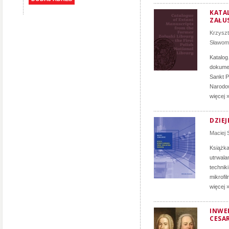
KATA
ZAŁUS
Krzyszt
Sławomi
Katalog
dokumen
Sankt P
Narodow
więcej 
DZIE
Maciej 
Książka
utrwala
technik
mikrofi
więcej 
INWE
CESAR