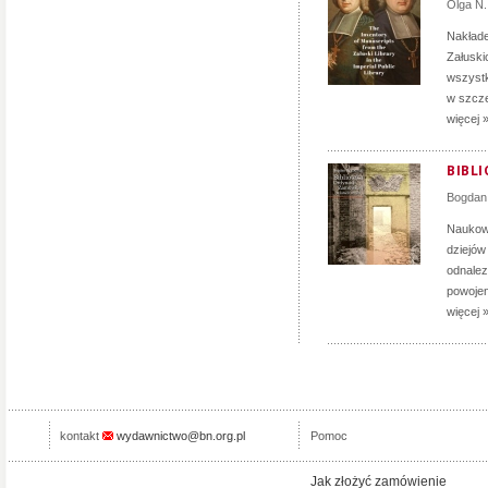
Olga N.
Nakłade
Załuski
wszystk
w szcze
więcej 
BIBL
Bogdan
Naukow
dziejów
odnalez
powojen
więcej 
kontakt
wydawnictwo@bn.org.pl
Pomoc
Jak złożyć zamówienie