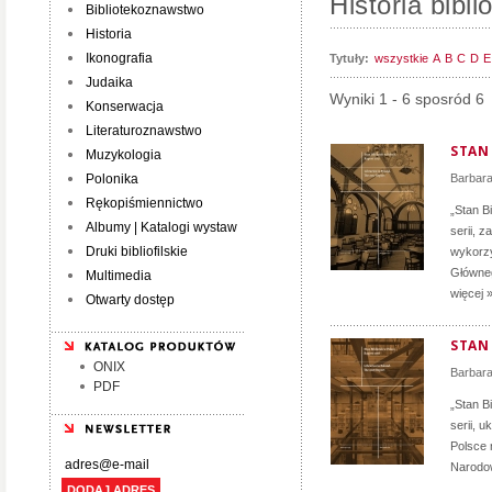
Historia bibli
Bibliotekoznawstwo
Historia
Ikonografia
Tytuły:
wszystkie
A
B
C
D
E
Judaika
Wyniki 1 - 6 sposród 6
Konserwacja
Literaturoznawstwo
STAN 
Muzykologia
Polonika
Barbar
Rękopiśmiennictwo
„Stan B
Albumy | Katalogi wystaw
serii, 
Druki bibliofilskie
wykorzy
Główneg
Multimedia
więcej 
Otwarty dostęp
STAN 
ONIX
Barbar
PDF
„Stan B
serii, 
Polsce 
Narodow
DODAJ ADRES