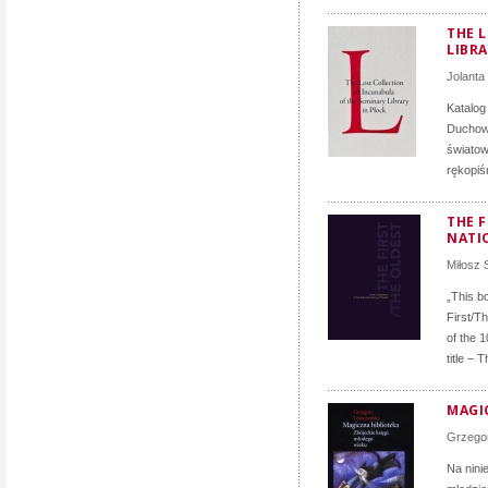
THE 
LIBRA
Jolanta
Katalog
Duchown
światow
rękopiś
THE F
NATI
Miłosz
„This bo
First/T
of the 1
title – 
MAGI
Grzego
Na ninie