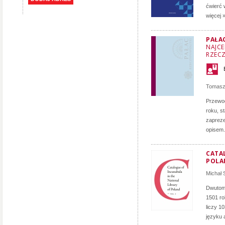
ćwierć 
więcej 
PAŁA
NAJCE
RZECZ
Tomasz
Przewod
roku, s
zapreze
opisem.
CATA
POLA
Michał
Dwutomo
1501 ro
liczy 1
języku 