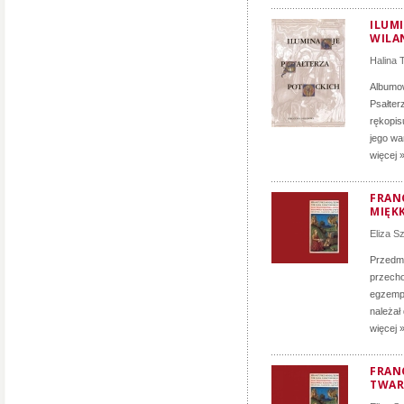
ILUMI
WILA
Halina
Albumow
Psałter
rękopis
jego war
więcej 
FRAN
MIĘK
Eliza 
Przedmi
przecho
egzempl
należał
więcej 
FRAN
TWAR