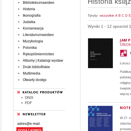
Historia książ
Bibliotekoznawstwo
Historia
Ikonografia
Tytuły:
wszystkie
A
B
C
D
E
Judaika
Wyniki 1 - 12 sposród 
Konserwacja
Literaturoznawstwo
JAM P
Muzykologia
ŚRED
Polonika
Rękopiśmiennictwo
Albumy | Katalogi wystaw
Łukasz
Druki bibliofilskie
Publika
Multimedia
polskie
Otwarty dostęp
religij
świętok
więcej 
ONIX
PDF
NOTE
W 27. 
zbiorów
prowadz
DODAJ ADRES