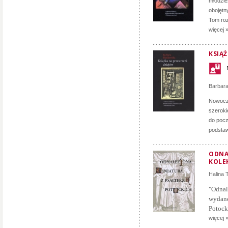
młodzie
obojętn
Tom roz
więcej 
KSIĄ
Barbar
Nowocze
szeroki
do pocz
podstaw
ODNA
KOLE
Halina
"Odna
wydane
Potock
więcej 