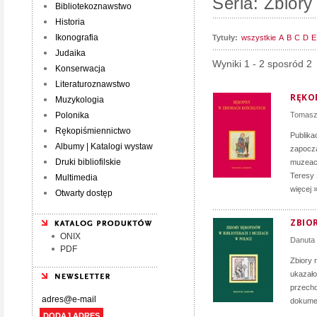
Seria: Zbior
Bibliotekoznawstwo
Historia
Ikonografia
Tytuły:
wszystkie
A
B
C
D
E
Judaika
Wyniki 1 - 2 sposród 2
Konserwacja
Literaturoznawstwo
RĘKO
Muzykologia
Polonika
Tomasz
Rękopiśmiennictwo
Publika
Albumy | Katalogi wystaw
zapoczą
Druki bibliofilskie
muzeach
Teresy 
Multimedia
więcej 
Otwarty dostęp
ZBIO
ONIX
Danuta
PDF
Zbiory 
ukazało
przecho
dokumen
DODAJ ADRES