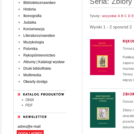
Seria: Zbior
Bibliotekoznawstwo
Historia
Ikonografia
Tytuły:
wszystkie
A
B
C
D
E
Judaika
Wyniki 1 - 2 sposród 2
Konserwacja
Literaturoznawstwo
RĘKO
Muzykologia
Polonika
Tomasz
Rękopiśmiennictwo
Publika
Albumy | Katalogi wystaw
zapoczą
Druki bibliofilskie
muzeach
Teresy 
Multimedia
więcej 
Otwarty dostęp
ZBIO
ONIX
Danuta
PDF
Zbiory 
ukazało
przecho
dokumen
DODAJ ADRES